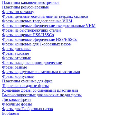
Пластины канавочные/отрезные
Пластины резьбонарезные
Фрезы по металлу
Фрезы цельные монолитные из твердых сплавов
Фрезы концевые твердосплавные VHM
Фрезы концевые сферические твердосплавные VHM
Фрезы из быстрорежущих сталей
Фрезы концевые HSS/HSSCo
Фрезы концевые сферические HSS/HSSCo
Фрезы концевые для Т-образных пазов
Фрезы дисковые
Фрезы угловые
Фрезы отрезные
Фрезы насадные цилиндрические
Фрезы разные
Фрезы корпусные со сменными пластинами
Фрезы корпусные
Пластины сменные для фрез
Торцевые насадные фрезы
Концевые фрезы со сменными пластинами
Высокоскоростные для высоких подач фрезы
Дисковые фрезы
Фасочные фрезы
Фрезы для Т-образных пазов
Борфрезы