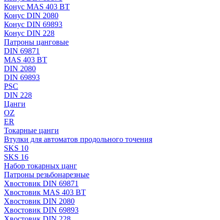
Конус MAS 403 BT
Конус DIN 2080
Конус DIN 69893
Конус DIN 228
Патроны цанговые
DIN 69871
MAS 403 BT
DIN 2080
DIN 69893
PSC
DIN 228
Цанги
OZ
ER
Токарные цанги
Втулки для автоматов продольного точения
SKS 10
SKS 16
Набор токарных цанг
Патроны резьбонарезные
Хвостовик DIN 69871
Хвостовик MAS 403 BT
Хвостовик DIN 2080
Хвостовик DIN 69893
Хвостовик DIN 228