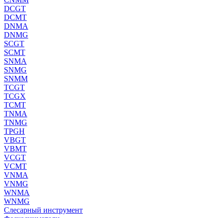
DCGT
DCMT
DNMA
DNMG
SCGT
SCMT
SNMA
SNMG
SNMM
TCGT
TCGX
TCMT
TNMA
TNMG
TPGH
VBGT
VBMT
VCGT
VCMT
VNMA
VNMG
WNMA
WNMG
Слесарный инструмент