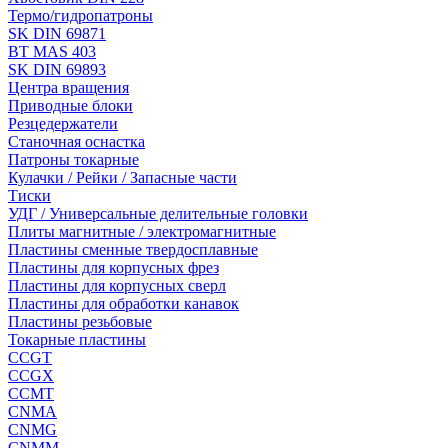
Термо/гидропатроны
SK DIN 69871
BT MAS 403
SK DIN 69893
Центра вращения
Приводные блоки
Резцедержатели
Станочная оснастка
Патроны токарные
Кулачки / Рейки / Запасные части
Тиски
УДГ / Универсальные делительные головки
Плиты магнитные / электромагнитные
Пластины сменные твердосплавные
Пластины для корпусных фрез
Пластины для корпусных сверл
Пластины для обработки канавок
Пластины резьбовые
Токарные пластины
CCGT
CCGX
CCMT
CNMA
CNMG
CNMM