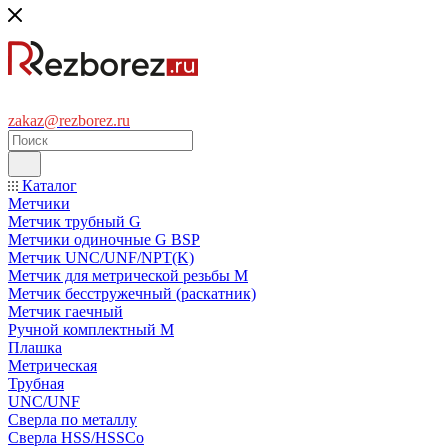
zakaz@rezborez.ru
Каталог
Метчики
Метчик трубный G
Метчики одиночные G BSP
Метчик UNC/UNF/NPT(K)
Метчик для метрической резьбы M
Метчик бесстружечный (раскатник)
Метчик гаечный
Ручной комплектный M
Плашка
Метрическая
Трубная
UNC/UNF
Сверла по металлу
Сверла HSS/HSSCo