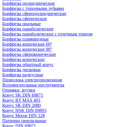
Борфрезы цилиндрические
Борфрезы с торцевыми зубьями
Борфрезы сфероцилиндрические
Борфрезы сферические
Борфрезы овальные
Борфрезы параболические
Борфрезы параболические с точечным торцом
Борфрезы пламевидные
Борфрезы конические 60°
Борфрезы конические 90°
Борфрезы сфероконические
Борфрезы конические
Борфрезы обратный конус
Борфрезы дисковые
Борфрезы радиусные
Проволока электроэрозионная
Вспомогательные инструменты
Оправки, втулки
Конус SK DIN 69871
Конус BT MAS 403
Конус SK DIN 2080
Конус HSK DIN 69893
Конус Морзе DIN 228
Патроны сверлильные
Конус DIN 69871