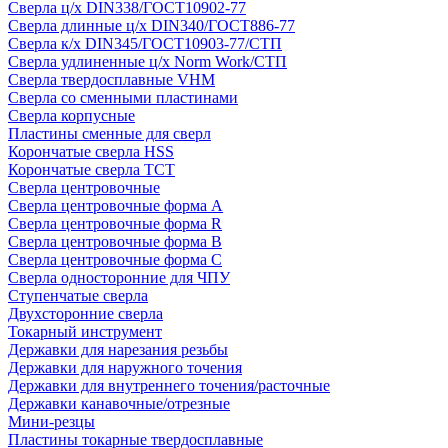
Сверла ц/х DIN338/ГОСТ10902-77
Сверла длинные ц/х DIN340/ГОСТ886-77
Сверла к/х DIN345/ГОСТ10903-77/СТП
Сверла удлиненные ц/х Norm Work/СТП
Сверла твердосплавные VHM
Сверла со сменными пластинами
Сверла корпусные
Пластины сменные для сверл
Корончатые сверла HSS
Корончатые сверла TCT
Сверла центровочные
Сверла центровочные форма A
Сверла центровочные форма R
Сверла центровочные форма B
Сверла центровочные форма C
Сверла односторонние для ЧПУ
Ступенчатые сверла
Двухсторонние сверла
Токарный инструмент
Державки для нарезания резьбы
Державки для наружного точения
Державки для внутреннего точения/расточные
Державки канавочные/отрезные
Мини-резцы
Пластины токарные твердосплавные