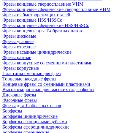
Фрезы концевые твердосплавные VHM
Фрезы концевые сферические твердосплавные VHM
Фрезы из быстрорежущих сталей
Фрезы концевые HSS/HSSCo
Фрезы концевые сферические HSS/HSSCo
Фрезы концевые для Т-образных пазов
Фрезы дисковые
Фрезы угловые
Фрезы отрезные
Фрезы насадные цилиндрические
Фрезы разные
Фрезы корпусные со сменными пластинами
Фрезы корпусные
Пластины сменные для фрез
Торцевые насадные фрезы
Концевые фрезы со сменными пластинами
Высокоскоростные для высоких подач фрезы
Дисковые фрезы
Фасочные фрезы
Фрезы для Т-образных пазов
Борфрезы
Борфрезы цилиндрические
Борфрезы с торцевыми зубьями
Борфрезы сфероцилиндрические
Борфрезы сферические