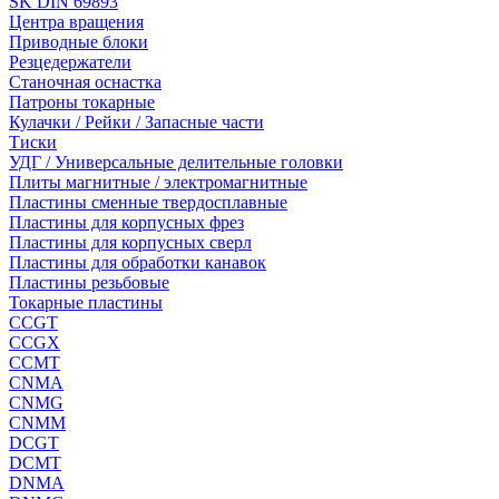
SK DIN 69893
Центра вращения
Приводные блоки
Резцедержатели
Станочная оснастка
Патроны токарные
Кулачки / Рейки / Запасные части
Тиски
УДГ / Универсальные делительные головки
Плиты магнитные / электромагнитные
Пластины сменные твердосплавные
Пластины для корпусных фрез
Пластины для корпусных сверл
Пластины для обработки канавок
Пластины резьбовые
Токарные пластины
CCGT
CCGX
CCMT
CNMA
CNMG
CNMM
DCGT
DCMT
DNMA