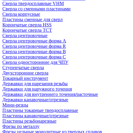
Сверла твердосплавные VHM
Сверла со сменными пластинами
Сверла корпусные
Пластины сменные для сверл
Корончатые сверла HSS
Корончатые сверла TCT
Сверла центровочные
Сверла центровочные форма A
Сверла центровочные форма R
Сверла центровочные форма B
Сверла центровочные форма C
Сверла односторонние для ЧПУ
Ступенчатые сверла
Двухсторонние сверла
Токарный инструмент
Державки для нарезания резьбы
Державки для наружного точения
Державки для внутреннего точения/расточные
Державки канавочные/отрезные
Мини-резцы
Пластины токарные твердосплавные
Пластины канавочные/отрезные
Пластины резьбонарезные
Фрезы по металлу
Фрезы цельные монолитные из твердых сплавов