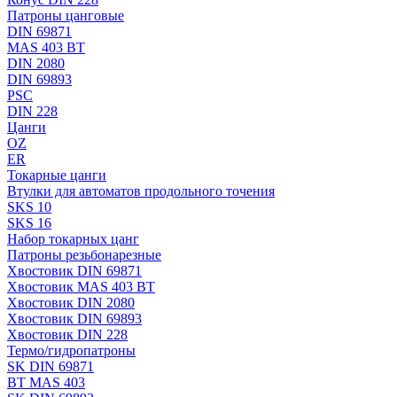
Патроны цанговые
DIN 69871
MAS 403 BT
DIN 2080
DIN 69893
PSC
DIN 228
Цанги
OZ
ER
Токарные цанги
Втулки для автоматов продольного точения
SKS 10
SKS 16
Набор токарных цанг
Патроны резьбонарезные
Хвостовик DIN 69871
Хвостовик MAS 403 BT
Хвостовик DIN 2080
Хвостовик DIN 69893
Хвостовик DIN 228
Термо/гидропатроны
SK DIN 69871
BT MAS 403