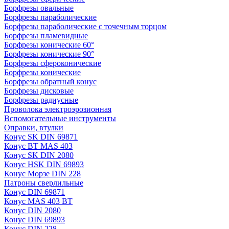
Борфрезы овальные
Борфрезы параболические
Борфрезы параболические с точечным торцом
Борфрезы пламевидные
Борфрезы конические 60°
Борфрезы конические 90°
Борфрезы сфероконические
Борфрезы конические
Борфрезы обратный конус
Борфрезы дисковые
Борфрезы радиусные
Проволока электроэрозионная
Вспомогательные инструменты
Оправки, втулки
Конус SK DIN 69871
Конус BT MAS 403
Конус SK DIN 2080
Конус HSK DIN 69893
Конус Морзе DIN 228
Патроны сверлильные
Конус DIN 69871
Конус MAS 403 BT
Конус DIN 2080
Конус DIN 69893
Конус DIN 228