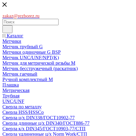
zakaz@rezborez.ru
Каталог
Метчики
Метчик трубный G
Метчики одиночные G BSP
Метчик UNC/UNF/NPT(K)
Метчик для метрической резьбы M
Метчик бесстружечный (раскатник)
Метчик гаечный
Ручной комплектный M
Плашка
Метрическая
Трубная
UNC/UNF
Сверла по металлу
Сверла HSS/HSSCo
Сверла ц/х DIN338/ГОСТ10902-77
Сверла длинные ц/х DIN340/ГОСТ886-77
Сверла к/х DIN345/ГОСТ10903-77/СТП
Сверла удлиненные ц/х Norm Work/СТП