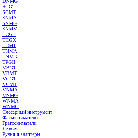
DNMG
SCGT
SCMT
SNMA
SNMG
SNMM
TCGT
TCGX
TCMT
TNMA
TNMG
TPGH
VBGT
VBMT
VCGT
VCMT
VNMA
VNMG
WNMA
WNMG
Слесарный инструмент
Фаскосниматели
Гратосниматели
Лезвия
Ручки и адаптеры