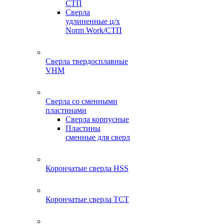
СТП
Сверла
удлиненные ц/х
Norm Work/СТП
Сверла твердосплавные
VHM
Сверла со сменными
пластинами
Сверла корпусные
Пластины
сменные для сверл
Корончатые сверла HSS
Корончатые сверла TCT