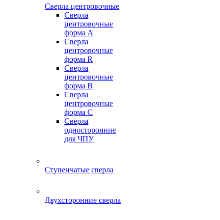
Сверла центровочные
Сверла
центровочные
форма A
Сверла
центровочные
форма R
Сверла
центровочные
форма B
Сверла
центровочные
форма C
Сверла
односторонние
для ЧПУ
Ступенчатые сверла
Двухсторонние сверла