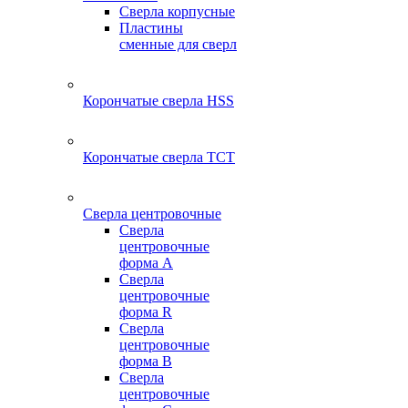
Сверла корпусные
Пластины
сменные для сверл
Корончатые сверла HSS
Корончатые сверла TCT
Сверла центровочные
Сверла
центровочные
форма A
Сверла
центровочные
форма R
Сверла
центровочные
форма B
Сверла
центровочные