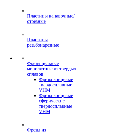
Пластины канавочные/
отрезные
Пластины
резьбонарезные
Фрезы цельные
монолитные из твердых
сплавов
Фрезы концевые
твердосплавные
VHM
Фрезы концевые
сферические
твердосплавные
VHM
Фрезы из