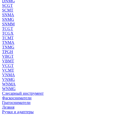
DNMG
SCGT
SCMT
SNMA
SNMG
SNMM
TCGT
TCGX
TCMT
TNMA
TNMG
TPGH
VBGT
VBMT
VCGT
VCMT
VNMA
VNMG
WNMA
WNMG
Слесарный инструмент
Фаскосниматели
Гратосниматели
Лезвия
Ручки и адаптеры