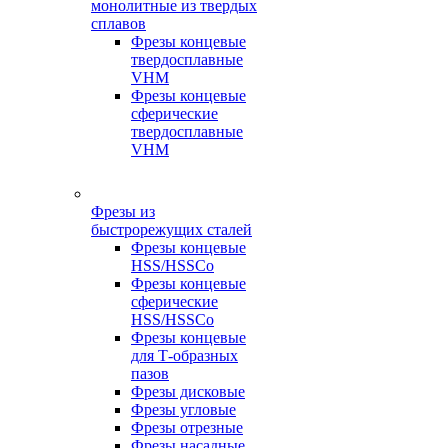
монолитные из твердых
сплавов
Фрезы концевые
твердосплавные
VHM
Фрезы концевые
сферические
твердосплавные
VHM
Фрезы из
быстрорежущих сталей
Фрезы концевые
HSS/HSSCo
Фрезы концевые
сферические
HSS/HSSCo
Фрезы концевые
для Т-образных
пазов
Фрезы дисковые
Фрезы угловые
Фрезы отрезные
Фрезы насадные