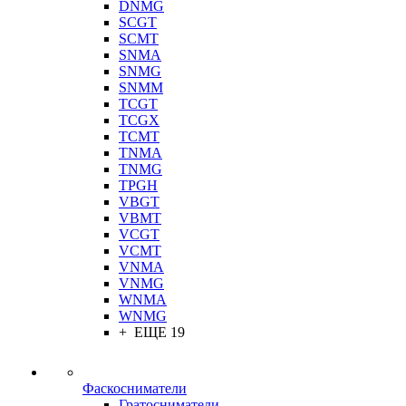
DNMG
SCGT
SCMT
SNMA
SNMG
SNMM
TCGT
TCGX
TCMT
TNMA
TNMG
TPGH
VBGT
VBMT
VCGT
VCMT
VNMA
VNMG
WNMA
WNMG
+ ЕЩЕ 19
Фаскосниматели
Гратосниматели