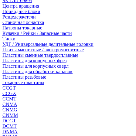
SK DIN 69893
Центра вращения
Приводные блоки
Резцедержатели
Станочная оснастка
Патроны токарные
Кулачки / Рейки / Запасные части
Тиски
УДГ / Универсальные делительные головки
Плиты магнитные / электромагнитные
Пластины сменные твердосплавные
Пластины для корпусных фрез
Пластины для корпусных сверл
Пластины для обработки канавок
Пластины резьбовые
Токарные пластины
CCGT
CCGX
CCMT
CNMA
CNMG
CNMM
DCGT
DCMT
DNMA