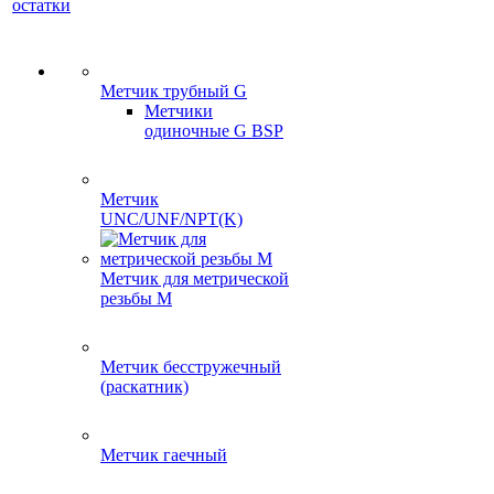
остатки
Метчик трубный G
Метчики
одиночные G BSP
Метчик
UNC/UNF/NPT(K)
Метчик для метрической
резьбы M
Метчик бесстружечный
(раскатник)
Метчик гаечный