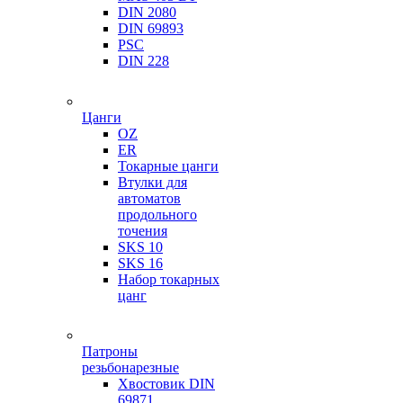
DIN 2080
DIN 69893
PSC
DIN 228
Цанги
OZ
ER
Токарные цанги
Втулки для
автоматов
продольного
точения
SKS 10
SKS 16
Набор токарных
цанг
Патроны
резьбонарезные
Хвостовик DIN
69871