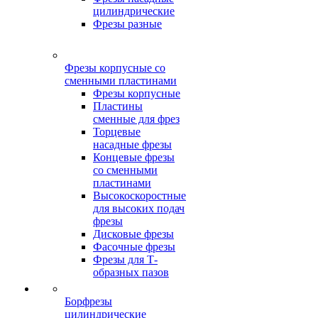
цилиндрические
Фрезы разные
Фрезы корпусные со
сменными пластинами
Фрезы корпусные
Пластины
сменные для фрез
Торцевые
насадные фрезы
Концевые фрезы
со сменными
пластинами
Высокоскоростные
для высоких подач
фрезы
Дисковые фрезы
Фасочные фрезы
Фрезы для Т-
образных пазов
Борфрезы
цилиндрические