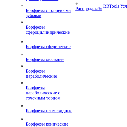
RRTools
Усл
Распродажа%
Борфрезы с торцевыми
зубьями
Борфрезы
сфероцилиндрические
Борфрезы сферические
Борфрезы овальные
Борфрезы
параболические
Борфрезы
параболические с
точечным торцом
Борфрезы пламевидные
Борфрезы конические