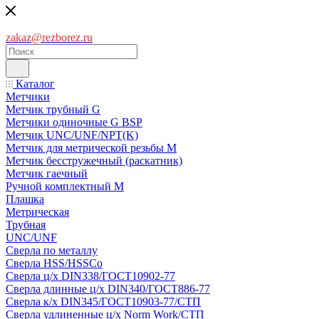
zakaz@rezborez.ru
Каталог
Метчики
Метчик трубный G
Метчики одиночные G BSP
Метчик UNC/UNF/NPT(K)
Метчик для метрической резьбы M
Метчик бесстружечный (раскатник)
Метчик гаечный
Ручной комплектный M
Плашка
Метрическая
Трубная
UNC/UNF
Сверла по металлу
Сверла HSS/HSSCo
Сверла ц/х DIN338/ГОСТ10902-77
Сверла длинные ц/х DIN340/ГОСТ886-77
Сверла к/х DIN345/ГОСТ10903-77/СТП
Сверла удлиненные ц/х Norm Work/СТП