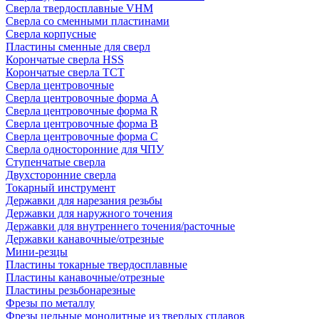
Сверла твердосплавные VHM
Сверла со сменными пластинами
Сверла корпусные
Пластины сменные для сверл
Корончатые сверла HSS
Корончатые сверла TCT
Сверла центровочные
Сверла центровочные форма A
Сверла центровочные форма R
Сверла центровочные форма B
Сверла центровочные форма C
Сверла односторонние для ЧПУ
Ступенчатые сверла
Двухсторонние сверла
Токарный инструмент
Державки для нарезания резьбы
Державки для наружного точения
Державки для внутреннего точения/расточные
Державки канавочные/отрезные
Мини-резцы
Пластины токарные твердосплавные
Пластины канавочные/отрезные
Пластины резьбонарезные
Фрезы по металлу
Фрезы цельные монолитные из твердых сплавов