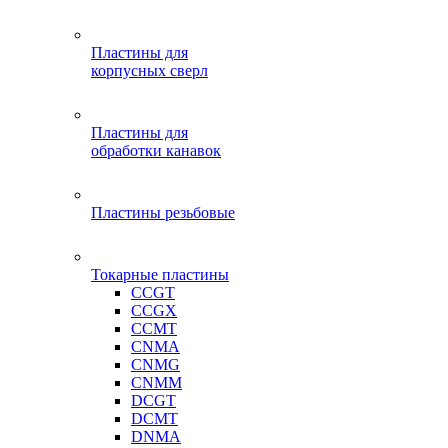
Пластины для
корпусных сверл
Пластины для
обработки канавок
Пластины резьбовые
Токарные пластины
CCGT
CCGX
CCMT
CNMA
CNMG
CNMM
DCGT
DCMT
DNMA