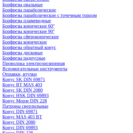
Борфрезы овальные
Борфрезы параболические
Борфрезы параболические с точечным торцом
Борфрезы пламевидные
Борфрезы конические 60°
Борфрезы конические 90°
Борфрезы сфероконические
Борфрезы конические
Борфрезы обратный конус
Борфрезы дисковые
Борфрезы радиусные
Проволока электроэрозионная
Вспомогательные инструменты
Оправки, втулки
Конус SK DIN 69871
Конус BT MAS 403
Конус SK DIN 2080
Конус HSK DIN 69893
Конус Морзе DIN 228
Патроны сверлильные
Конус DIN 69871
Конус MAS 403 BT
Конус DIN 2080
Конус DIN 69893
Конус DIN 228