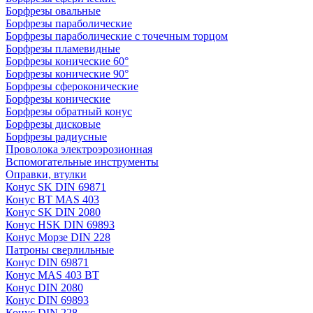
Борфрезы овальные
Борфрезы параболические
Борфрезы параболические с точечным торцом
Борфрезы пламевидные
Борфрезы конические 60°
Борфрезы конические 90°
Борфрезы сфероконические
Борфрезы конические
Борфрезы обратный конус
Борфрезы дисковые
Борфрезы радиусные
Проволока электроэрозионная
Вспомогательные инструменты
Оправки, втулки
Конус SK DIN 69871
Конус BT MAS 403
Конус SK DIN 2080
Конус HSK DIN 69893
Конус Морзе DIN 228
Патроны сверлильные
Конус DIN 69871
Конус MAS 403 BT
Конус DIN 2080
Конус DIN 69893
Конус DIN 228