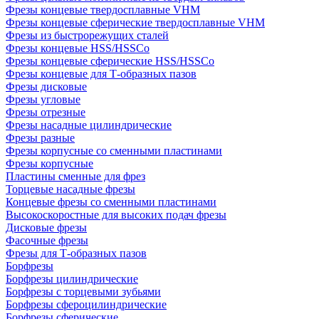
Фрезы концевые твердосплавные VHM
Фрезы концевые сферические твердосплавные VHM
Фрезы из быстрорежущих сталей
Фрезы концевые HSS/HSSCo
Фрезы концевые сферические HSS/HSSCo
Фрезы концевые для Т-образных пазов
Фрезы дисковые
Фрезы угловые
Фрезы отрезные
Фрезы насадные цилиндрические
Фрезы разные
Фрезы корпусные со сменными пластинами
Фрезы корпусные
Пластины сменные для фрез
Торцевые насадные фрезы
Концевые фрезы со сменными пластинами
Высокоскоростные для высоких подач фрезы
Дисковые фрезы
Фасочные фрезы
Фрезы для Т-образных пазов
Борфрезы
Борфрезы цилиндрические
Борфрезы с торцевыми зубьями
Борфрезы сфероцилиндрические
Борфрезы сферические