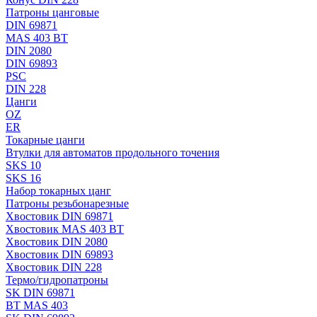
Патроны цанговые
DIN 69871
MAS 403 BT
DIN 2080
DIN 69893
PSC
DIN 228
Цанги
OZ
ER
Токарные цанги
Втулки для автоматов продольного точения
SKS 10
SKS 16
Набор токарных цанг
Патроны резьбонарезные
Хвостовик DIN 69871
Хвостовик MAS 403 BT
Хвостовик DIN 2080
Хвостовик DIN 69893
Хвостовик DIN 228
Термо/гидропатроны
SK DIN 69871
BT MAS 403