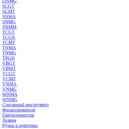
DNMG
SCGT
SCMT
SNMA
SNMG
SNMM
TCGT
TCGX
TCMT
TNMA
TNMG
TPGH
VBGT
VBMT
VCGT
VCMT
VNMA
VNMG
WNMA
WNMG
Слесарный инструмент
Фаскосниматели
Гратосниматели
Лезвия
Ручки и адаптеры