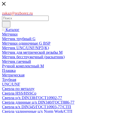
zakaz@rezborez.ru
Каталог
Метчики
Метчик трубный G
Метчики одиночные G BSP
Метчик UNC/UNF/NPT(K)
Метчик для метрической резьбы M
Метчик бесстружечный (раскатник)
Метчик гаечный
Ручной комплектный M
Плашка
Метрическая
Трубная
UNC/UNF
Сверла по металлу
Сверла HSS/HSSCo
Сверла ц/х DIN338/ГОСТ10902-77
Сверла длинные ц/х DIN340/ГОСТ886-77
Сверла к/х DIN345/ГОСТ10903-77/СТП
Сверла удлиненные ц/х Norm Work/СТП