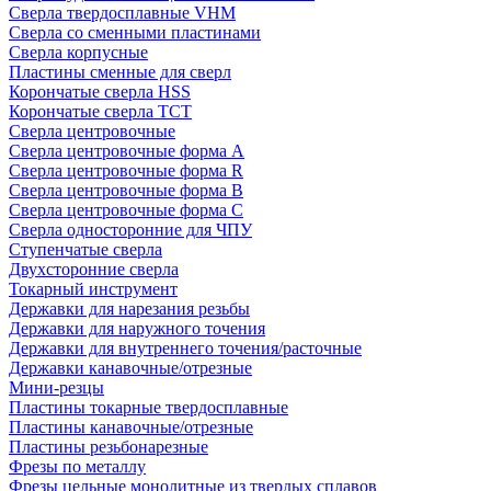
Сверла твердосплавные VHM
Сверла со сменными пластинами
Сверла корпусные
Пластины сменные для сверл
Корончатые сверла HSS
Корончатые сверла TCT
Сверла центровочные
Сверла центровочные форма A
Сверла центровочные форма R
Сверла центровочные форма B
Сверла центровочные форма C
Сверла односторонние для ЧПУ
Ступенчатые сверла
Двухсторонние сверла
Токарный инструмент
Державки для нарезания резьбы
Державки для наружного точения
Державки для внутреннего точения/расточные
Державки канавочные/отрезные
Мини-резцы
Пластины токарные твердосплавные
Пластины канавочные/отрезные
Пластины резьбонарезные
Фрезы по металлу
Фрезы цельные монолитные из твердых сплавов