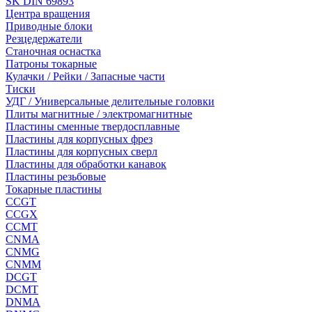
SK DIN 69893
Центра вращения
Приводные блоки
Резцедержатели
Станочная оснастка
Патроны токарные
Кулачки / Рейки / Запасные части
Тиски
УДГ / Универсальные делительные головки
Плиты магнитные / электромагнитные
Пластины сменные твердосплавные
Пластины для корпусных фрез
Пластины для корпусных сверл
Пластины для обработки канавок
Пластины резьбовые
Токарные пластины
CCGT
CCGX
CCMT
CNMA
CNMG
CNMM
DCGT
DCMT
DNMA