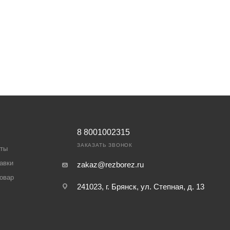
8 8001002315
ЗАКАЗАТЬ ЗВОНОК
аты
авки
zakaz@rezborez.ru
товар
241023, г. Брянск, ул. Степная, д. 13