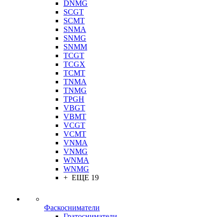
DNMG
SCGT
SCMT
SNMA
SNMG
SNMM
TCGT
TCGX
TCMT
TNMA
TNMG
TPGH
VBGT
VBMT
VCGT
VCMT
VNMA
VNMG
WNMA
WNMG
+ ЕЩЕ 19
Фаскосниматели
Гратосниматели