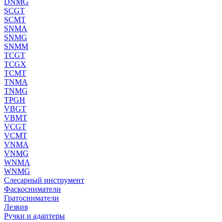
DNMG
SCGT
SCMT
SNMA
SNMG
SNMM
TCGT
TCGX
TCMT
TNMA
TNMG
TPGH
VBGT
VBMT
VCGT
VCMT
VNMA
VNMG
WNMA
WNMG
Слесарный инструмент
Фаскосниматели
Гратосниматели
Лезвия
Ручки и адаптеры