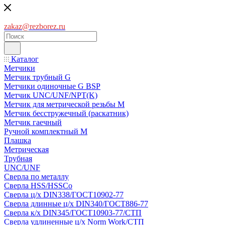
zakaz@rezborez.ru
Каталог
Метчики
Метчик трубный G
Метчики одиночные G BSP
Метчик UNC/UNF/NPT(K)
Метчик для метрической резьбы M
Метчик бесстружечный (раскатник)
Метчик гаечный
Ручной комплектный M
Плашка
Метрическая
Трубная
UNC/UNF
Сверла по металлу
Сверла HSS/HSSCo
Сверла ц/х DIN338/ГОСТ10902-77
Сверла длинные ц/х DIN340/ГОСТ886-77
Сверла к/х DIN345/ГОСТ10903-77/СТП
Сверла удлиненные ц/х Norm Work/СТП