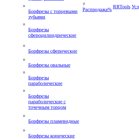
RRTools
Усл
Распродажа%
Борфрезы с торцевыми
зубьями
Борфрезы
сфероцилиндрические
Борфрезы сферические
Борфрезы овальные
Борфрезы
параболические
Борфрезы
параболические с
точечным торцом
Борфрезы пламевидные
Борфрезы конические