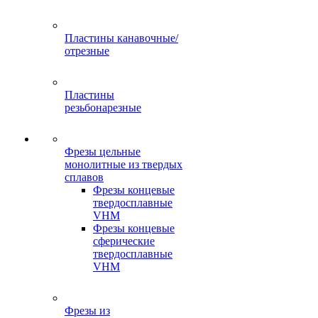
Пластины канавочные/
отрезные
Пластины
резьбонарезные
Фрезы цельные
монолитные из твердых
сплавов
Фрезы концевые
твердосплавные
VHM
Фрезы концевые
сферические
твердосплавные
VHM
Фрезы из