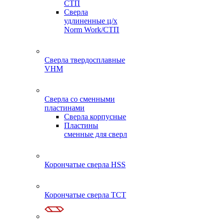
СТП
Сверла
удлиненные ц/х
Norm Work/СТП
Сверла твердосплавные
VHM
Сверла со сменными
пластинами
Сверла корпусные
Пластины
сменные для сверл
Корончатые сверла HSS
Корончатые сверла TCT