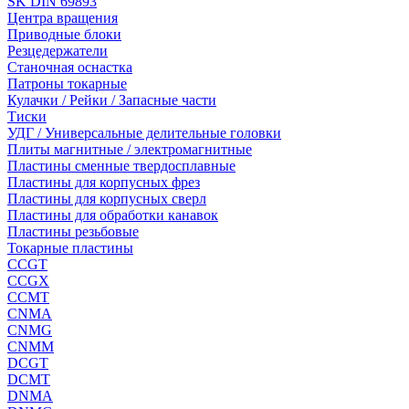
SK DIN 69893
Центра вращения
Приводные блоки
Резцедержатели
Станочная оснастка
Патроны токарные
Кулачки / Рейки / Запасные части
Тиски
УДГ / Универсальные делительные головки
Плиты магнитные / электромагнитные
Пластины сменные твердосплавные
Пластины для корпусных фрез
Пластины для корпусных сверл
Пластины для обработки канавок
Пластины резьбовые
Токарные пластины
CCGT
CCGX
CCMT
CNMA
CNMG
CNMM
DCGT
DCMT
DNMA