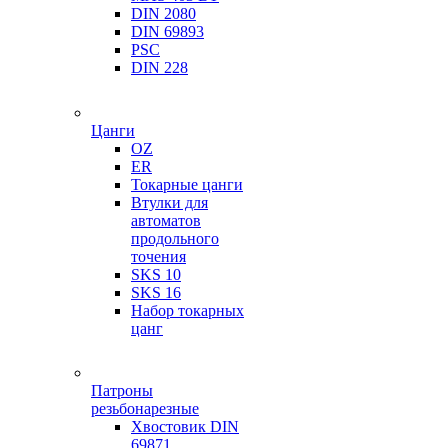
DIN 2080
DIN 69893
PSC
DIN 228
Цанги
OZ
ER
Токарные цанги
Втулки для
автоматов
продольного
точения
SKS 10
SKS 16
Набор токарных
цанг
Патроны
резьбонарезные
Хвостовик DIN
69871