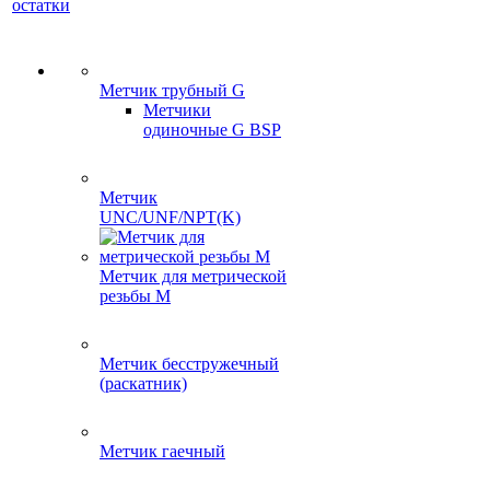
остатки
Метчик трубный G
Метчики
одиночные G BSP
Метчик
UNC/UNF/NPT(K)
Метчик для метрической
резьбы M
Метчик бесстружечный
(раскатник)
Метчик гаечный