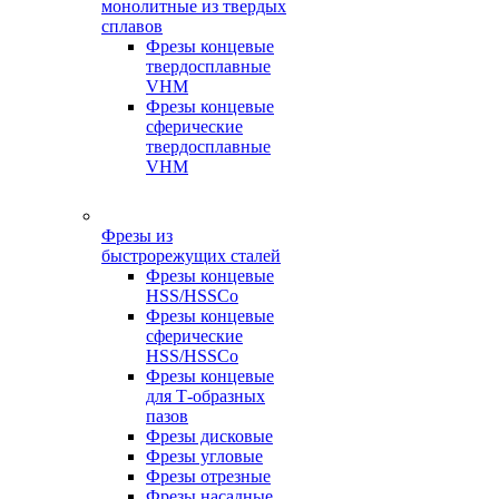
монолитные из твердых
сплавов
Фрезы концевые
твердосплавные
VHM
Фрезы концевые
сферические
твердосплавные
VHM
Фрезы из
быстрорежущих сталей
Фрезы концевые
HSS/HSSCo
Фрезы концевые
сферические
HSS/HSSCo
Фрезы концевые
для Т-образных
пазов
Фрезы дисковые
Фрезы угловые
Фрезы отрезные
Фрезы насадные