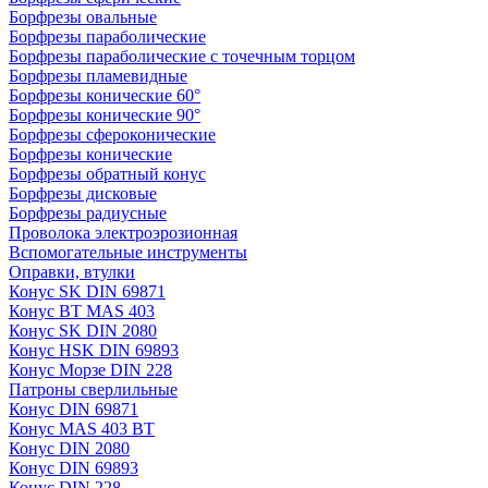
Борфрезы овальные
Борфрезы параболические
Борфрезы параболические с точечным торцом
Борфрезы пламевидные
Борфрезы конические 60°
Борфрезы конические 90°
Борфрезы сфероконические
Борфрезы конические
Борфрезы обратный конус
Борфрезы дисковые
Борфрезы радиусные
Проволока электроэрозионная
Вспомогательные инструменты
Оправки, втулки
Конус SK DIN 69871
Конус BT MAS 403
Конус SK DIN 2080
Конус HSK DIN 69893
Конус Морзе DIN 228
Патроны сверлильные
Конус DIN 69871
Конус MAS 403 BT
Конус DIN 2080
Конус DIN 69893
Конус DIN 228