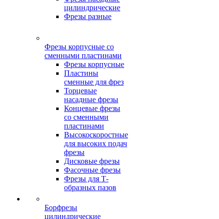
цилиндрические
Фрезы разные
Фрезы корпусные со
сменными пластинами
Фрезы корпусные
Пластины
сменные для фрез
Торцевые
насадные фрезы
Концевые фрезы
со сменными
пластинами
Высокоскоростные
для высоких подач
фрезы
Дисковые фрезы
Фасочные фрезы
Фрезы для Т-
образных пазов
Борфрезы
цилиндрические