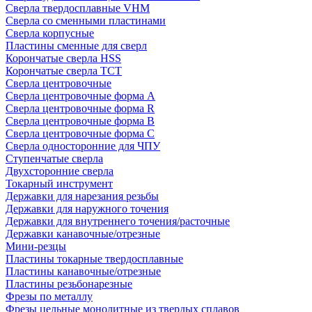
Сверла твердосплавные VHM
Сверла со сменными пластинами
Сверла корпусные
Пластины сменные для сверл
Корончатые сверла HSS
Корончатые сверла TCT
Сверла центровочные
Сверла центровочные форма A
Сверла центровочные форма R
Сверла центровочные форма B
Сверла центровочные форма C
Сверла односторонние для ЧПУ
Ступенчатые сверла
Двухсторонние сверла
Токарный инструмент
Державки для нарезания резьбы
Державки для наружного точения
Державки для внутреннего точения/расточные
Державки канавочные/отрезные
Мини-резцы
Пластины токарные твердосплавные
Пластины канавочные/отрезные
Пластины резьбонарезные
Фрезы по металлу
Фрезы цельные монолитные из твердых сплавов