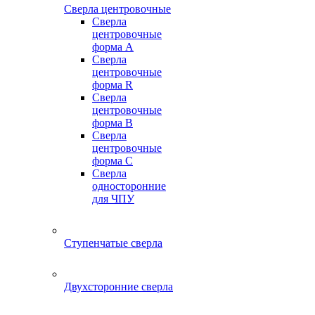
Сверла центровочные
Сверла
центровочные
форма A
Сверла
центровочные
форма R
Сверла
центровочные
форма B
Сверла
центровочные
форма C
Сверла
односторонние
для ЧПУ
Ступенчатые сверла
Двухсторонние сверла