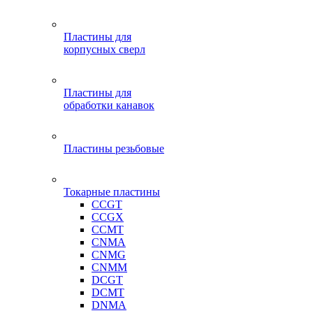
Пластины для
корпусных сверл
Пластины для
обработки канавок
Пластины резьбовые
Токарные пластины
CCGT
CCGX
CCMT
CNMA
CNMG
CNMM
DCGT
DCMT
DNMA