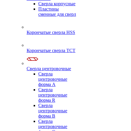
Сверла корпусные
Пластины
сменные для сверл
Корончатые сверла HSS
Корончатые сверла TCT
Сверла центровочные
Сверла
центровочные
форма A
Сверла
центровочные
форма R
Сверла
центровочные
форма B
Сверла
центровочные