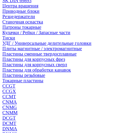
SK DIN 69893
Центра вращения
Приводные блоки
Резцедержатели
Станочная оснастка
Патроны токарные
Кулачки / Рейки / Запасные части
Тиски
УДГ / Универсальные делительные головки
Плиты магнитные / электромагнитные
Пластины сменные твердосплавные
Пластины для корпусных фрез
Пластины для корпусных сверл
Пластины для обработки канавок
Пластины резьбовые
Токарные пластины
CCGT
CCGX
CCMT
CNMA
CNMG
CNMM
DCGT
DCMT
DNMA