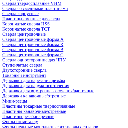
Сверла твердосплавные VHM
Сверла со сменными пластинами
Сверла корпусные
Пластины сменные для сверл
Корончатые сверла HSS
Корончатые сверла TCT
Сверла центровочные
Сверла центровочные форма A
Сверла центровочные форма R
Сверла центровочные форма B
Сверла центровочные форма C
Сверла односторонние для ЧПУ
Ступенчатые сверла
Двухсторонние сверла
Токарный инструмент
Державки для нарезания резьбы
Державки для наружного точения
Державки для внутреннего точения/расточные
Державки канавочные/отрезные
Мини-резцы
Пластины токарные твердосплавные
Пластины канавочные/отрезные
Пластины резьбонарезные
Фрезы по металлу
Фрезы цельные монолитные из твердых сплавов