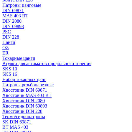
Патроны цанговые
DIN 69871
MAS 403 BT
DIN 2080
DIN 69893
PSC
DIN 228
Цанги
OZ
ER
Токарные цанги
Втулки для автоматов продольного точения
SKS 10
SKS 16
Набор токарных цанг
Патроны резьбонарезные
Хвостовик DIN 69871
Хвостовик MAS 403 BT
Хвостовик DIN 2080
Хвостовик DIN 69893
Хвостовик DIN 228
Термо/гидропатроны
SK DIN 69871
BT MAS 403