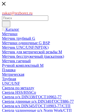
zakaz@rezborez.ru
Каталог
Метчики
Метчик трубный G
Метчики одиночные G BSP
Метчик UNC/UNF/NPT(K)
Метчик для метрической резьбы M
Метчик бесстружечный (раскатник)
Метчик гаечный
Ручной комплектный M
Плашка
Метрическая
Трубная
UNC/UNF
Сверла по металлу
Сверла HSS/HSSCo
Сверла ц/х DIN338/ГОСТ10902-77
Сверла длинные ц/х DIN340/ГОСТ886-77
Сверла к/х DIN345/ГОСТ10903-77/СТП
Сверла удлиненные ц/х Norm Work/СТП