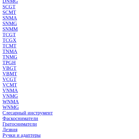
DNMG
SCGT
SCMT
SNMA
SNMG
SNMM
TCGT
TCGX
TCMT
TNMA
TNMG
TPGH
VBGT
VBMT
VCGT
VCMT
VNMA
VNMG
WNMA
WNMG
Слесарный инструмент
Фаскосниматели
Гратосниматели
Лезвия
Ручки и адаптеры