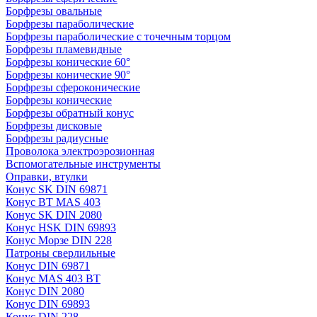
Борфрезы овальные
Борфрезы параболические
Борфрезы параболические с точечным торцом
Борфрезы пламевидные
Борфрезы конические 60°
Борфрезы конические 90°
Борфрезы сфероконические
Борфрезы конические
Борфрезы обратный конус
Борфрезы дисковые
Борфрезы радиусные
Проволока электроэрозионная
Вспомогательные инструменты
Оправки, втулки
Конус SK DIN 69871
Конус BT MAS 403
Конус SK DIN 2080
Конус HSK DIN 69893
Конус Морзе DIN 228
Патроны сверлильные
Конус DIN 69871
Конус MAS 403 BT
Конус DIN 2080
Конус DIN 69893
Конус DIN 228