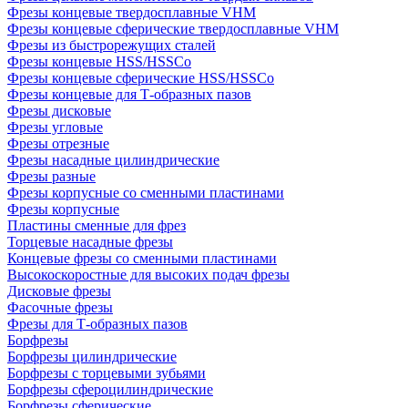
Фрезы концевые твердосплавные VHM
Фрезы концевые сферические твердосплавные VHM
Фрезы из быстрорежущих сталей
Фрезы концевые HSS/HSSCo
Фрезы концевые сферические HSS/HSSCo
Фрезы концевые для Т-образных пазов
Фрезы дисковые
Фрезы угловые
Фрезы отрезные
Фрезы насадные цилиндрические
Фрезы разные
Фрезы корпусные со сменными пластинами
Фрезы корпусные
Пластины сменные для фрез
Торцевые насадные фрезы
Концевые фрезы со сменными пластинами
Высокоскоростные для высоких подач фрезы
Дисковые фрезы
Фасочные фрезы
Фрезы для Т-образных пазов
Борфрезы
Борфрезы цилиндрические
Борфрезы с торцевыми зубьями
Борфрезы сфероцилиндрические
Борфрезы сферические