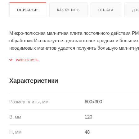
ОПИСАНИЕ
КАК КУПИТЬ
ОПЛАТА
ДО
Микро-полюсная магнитная плита постоянного действия P
обработки. Используется для заготовок средних и больших 
неодимовых магнитов удается получить большую магнитну
ручного ключа. При положении OFF создается слабое втречн
Характеристики
Размер плиты, мм
600x300
B, мм
120
H, мм
48