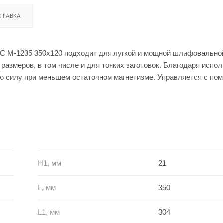
СТАВКА
MC M-1235 350x120 подходит для лугкой и мощной шлифовально
размеров, в том числе и для тонких заготовок. Благодаря испо
ю силу при меньшем остаточном магнетизме. Управляется с по
ое поле, которое облегчает снятие заготовки.
H1, мм
21
L, мм
350
L1, мм
304