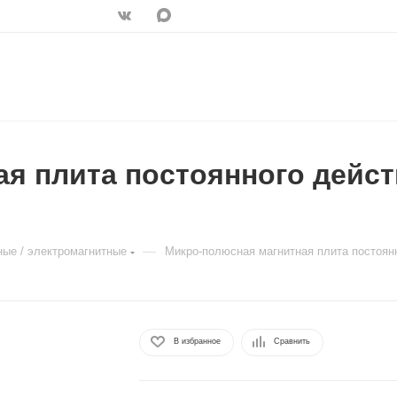
я плита постоянного дейс
—
ные / электромагнитные
Микро-полюсная магнитная плита постоян
В избранное
Сравнить