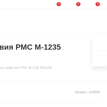
0
0
0
твия PMC M-1235
ного действия PMC M-1235 350x120
Артикул:
sm0029