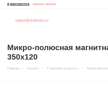
8 8001002315
ЗАКАЗАТЬ ЗВОНОК
zakaz@rezborez.ru
Микро-полюсная магнитна
350x120
—
—
—
Главная
Каталог
Станочная оснастка
Плиты магнит