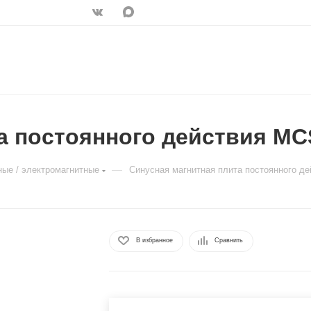
а постоянного действия MC
—
ные / электромагнитные
Синусная магнитная плита постоянного д
В избранное
Сравнить