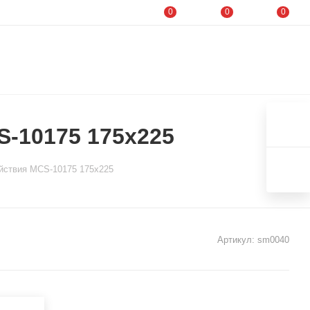
0
0
0
S-10175 175x225
ействия MCS-10175 175x225
Артикул:
sm0040