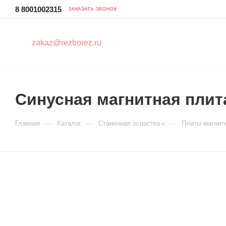
8 8001002315
ЗАКАЗАТЬ ЗВОНОК
zakaz@rezborez.ru
Синусная магнитная плит
—
—
—
Главная
Каталог
Станочная оснастка
Плиты магнит