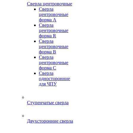
Сверла центровочные
Сверла
центровочные
форма A
Сверла
центровочные
форма R
Сверла
центровочные
форма B
Сверла
центровочные
форма C
Сверла
односторонние
для ЧПУ
Ступенчатые сверла
Двухсторонние сверла