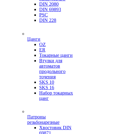
DIN 2080
DIN 69893
PSC
DIN 228
Цанги
OZ
ER
Токарные цанги
Втулки для
автоматов
продольного
точения
SKS 10
SKS 16
Набор токарных
цанг
Патроны
резьбонарезные
Хвостовик DIN
69871