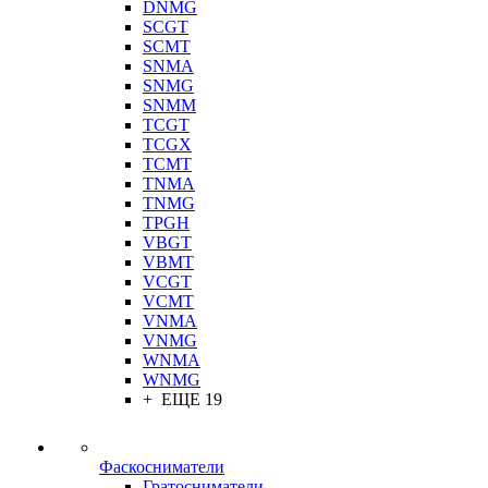
DNMG
SCGT
SCMT
SNMA
SNMG
SNMM
TCGT
TCGX
TCMT
TNMA
TNMG
TPGH
VBGT
VBMT
VCGT
VCMT
VNMA
VNMG
WNMA
WNMG
+ ЕЩЕ 19
Фаскосниматели
Гратосниматели