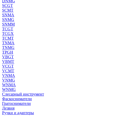
DNMG
SCGT
SCMT
SNMA
SNMG
SNMM
TCGT
TCGX
TCMT
TNMA
TNMG
TPGH
VBGT
VBMT
VCGT
VCMT
VNMA
VNMG
WNMA
WNMG
Слесарный инструмент
Фаскосниматели
Гратосниматели
Лезвия
Ручки и адаптеры