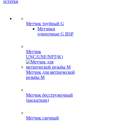
остатки
Метчик трубный G
Метчики
одиночные G BSP
Метчик
UNC/UNF/NPT(K)
Метчик для метрической
резьбы M
Метчик бесстружечный
(раскатник)
Метчик гаечный