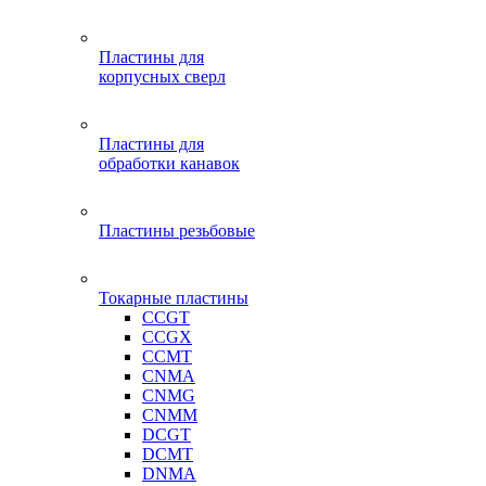
Пластины для
корпусных сверл
Пластины для
обработки канавок
Пластины резьбовые
Токарные пластины
CCGT
CCGX
CCMT
CNMA
CNMG
CNMM
DCGT
DCMT
DNMA