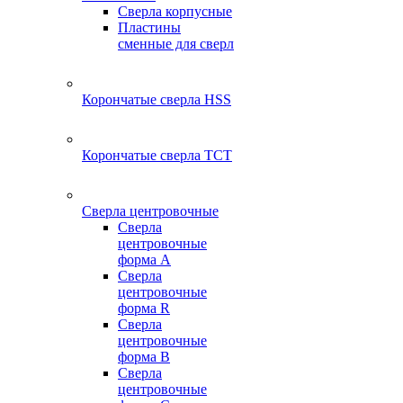
Сверла корпусные
Пластины
сменные для сверл
Корончатые сверла HSS
Корончатые сверла TCT
Сверла центровочные
Сверла
центровочные
форма A
Сверла
центровочные
форма R
Сверла
центровочные
форма B
Сверла
центровочные