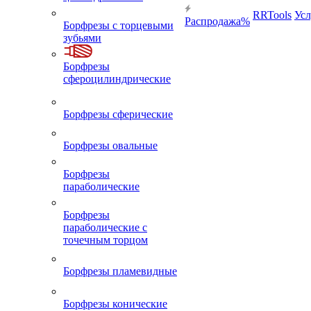
RRTools
Усл
Распродажа%
Борфрезы с торцевыми
зубьями
Борфрезы
сфероцилиндрические
Борфрезы сферические
Борфрезы овальные
Борфрезы
параболические
Борфрезы
параболические с
точечным торцом
Борфрезы пламевидные
Борфрезы конические