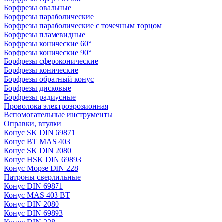
Борфрезы овальные
Борфрезы параболические
Борфрезы параболические с точечным торцом
Борфрезы пламевидные
Борфрезы конические 60°
Борфрезы конические 90°
Борфрезы сфероконические
Борфрезы конические
Борфрезы обратный конус
Борфрезы дисковые
Борфрезы радиусные
Проволока электроэрозионная
Вспомогательные инструменты
Оправки, втулки
Конус SK DIN 69871
Конус BT MAS 403
Конус SK DIN 2080
Конус HSK DIN 69893
Конус Морзе DIN 228
Патроны сверлильные
Конус DIN 69871
Конус MAS 403 BT
Конус DIN 2080
Конус DIN 69893
Конус DIN 228