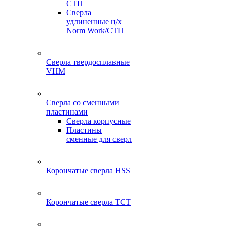
СТП
Сверла
удлиненные ц/х
Norm Work/СТП
Сверла твердосплавные
VHM
Сверла со сменными
пластинами
Сверла корпусные
Пластины
сменные для сверл
Корончатые сверла HSS
Корончатые сверла TCT