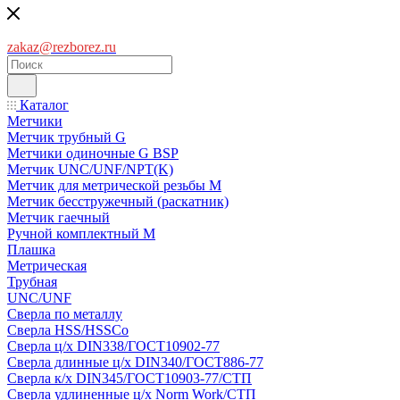
zakaz@rezborez.ru
Каталог
Метчики
Метчик трубный G
Метчики одиночные G BSP
Метчик UNC/UNF/NPT(K)
Метчик для метрической резьбы M
Метчик бесстружечный (раскатник)
Метчик гаечный
Ручной комплектный M
Плашка
Метрическая
Трубная
UNC/UNF
Сверла по металлу
Сверла HSS/HSSCo
Сверла ц/х DIN338/ГОСТ10902-77
Сверла длинные ц/х DIN340/ГОСТ886-77
Сверла к/х DIN345/ГОСТ10903-77/СТП
Сверла удлиненные ц/х Norm Work/СТП