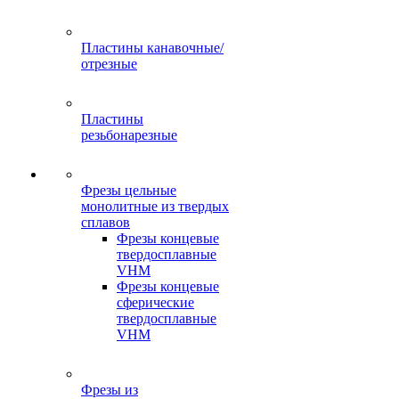
Пластины канавочные/
отрезные
Пластины
резьбонарезные
Фрезы цельные
монолитные из твердых
сплавов
Фрезы концевые
твердосплавные
VHM
Фрезы концевые
сферические
твердосплавные
VHM
Фрезы из