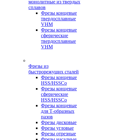
монолитные из твердых
сплавов
Фрезы концевые
твердосплавные
VHM
Фрезы концевые
сферические
твердосплавные
VHM
Фрезы из
быстрорежущих сталей
Фрезы концевые
HSS/HSSCo
Фрезы концевые
сферические
HSS/HSSCo
Фрезы концевые
для Т-образных
пазов
Фрезы дисковые
Фрезы угловые
Фрезы отрезные
Фрезы насадные