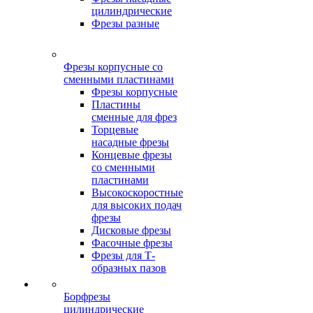
цилиндрические
Фрезы разные
Фрезы корпусные со
сменными пластинами
Фрезы корпусные
Пластины
сменные для фрез
Торцевые
насадные фрезы
Концевые фрезы
со сменными
пластинами
Высокоскоростные
для высоких подач
фрезы
Дисковые фрезы
Фасочные фрезы
Фрезы для Т-
образных пазов
Борфрезы
цилиндрические