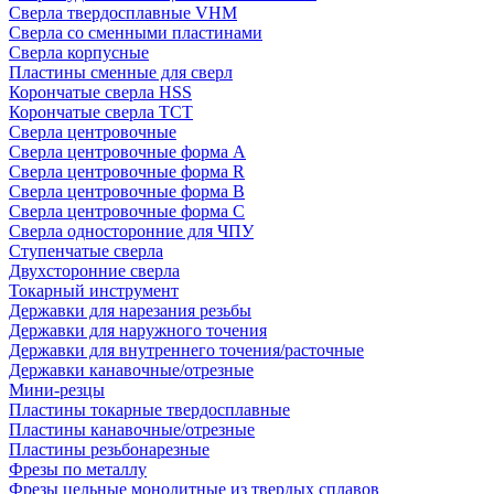
Сверла твердосплавные VHM
Сверла со сменными пластинами
Сверла корпусные
Пластины сменные для сверл
Корончатые сверла HSS
Корончатые сверла TCT
Сверла центровочные
Сверла центровочные форма A
Сверла центровочные форма R
Сверла центровочные форма B
Сверла центровочные форма C
Сверла односторонние для ЧПУ
Ступенчатые сверла
Двухсторонние сверла
Токарный инструмент
Державки для нарезания резьбы
Державки для наружного точения
Державки для внутреннего точения/расточные
Державки канавочные/отрезные
Мини-резцы
Пластины токарные твердосплавные
Пластины канавочные/отрезные
Пластины резьбонарезные
Фрезы по металлу
Фрезы цельные монолитные из твердых сплавов