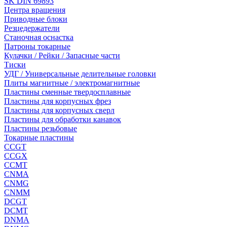
SK DIN 69893
Центра вращения
Приводные блоки
Резцедержатели
Станочная оснастка
Патроны токарные
Кулачки / Рейки / Запасные части
Тиски
УДГ / Универсальные делительные головки
Плиты магнитные / электромагнитные
Пластины сменные твердосплавные
Пластины для корпусных фрез
Пластины для корпусных сверл
Пластины для обработки канавок
Пластины резьбовые
Токарные пластины
CCGT
CCGX
CCMT
CNMA
CNMG
CNMM
DCGT
DCMT
DNMA