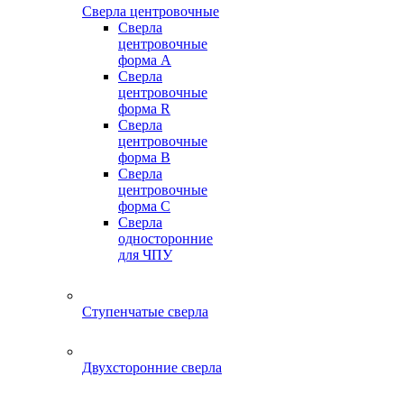
Сверла центровочные
Сверла
центровочные
форма A
Сверла
центровочные
форма R
Сверла
центровочные
форма B
Сверла
центровочные
форма C
Сверла
односторонние
для ЧПУ
Ступенчатые сверла
Двухсторонние сверла