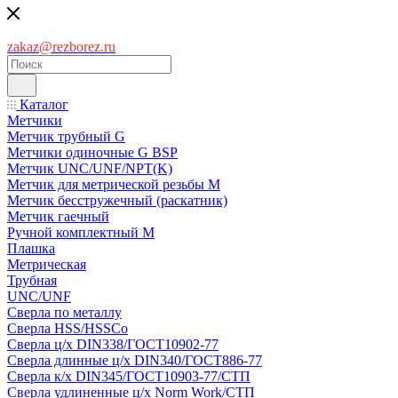
zakaz@rezborez.ru
Каталог
Метчики
Метчик трубный G
Метчики одиночные G BSP
Метчик UNC/UNF/NPT(K)
Метчик для метрической резьбы M
Метчик бесстружечный (раскатник)
Метчик гаечный
Ручной комплектный M
Плашка
Метрическая
Трубная
UNC/UNF
Сверла по металлу
Сверла HSS/HSSCo
Сверла ц/х DIN338/ГОСТ10902-77
Сверла длинные ц/х DIN340/ГОСТ886-77
Сверла к/х DIN345/ГОСТ10903-77/СТП
Сверла удлиненные ц/х Norm Work/СТП