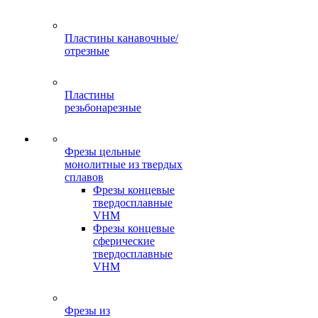
Пластины канавочные/
отрезные
Пластины
резьбонарезные
Фрезы цельные
монолитные из твердых
сплавов
Фрезы концевые
твердосплавные
VHM
Фрезы концевые
сферические
твердосплавные
VHM
Фрезы из