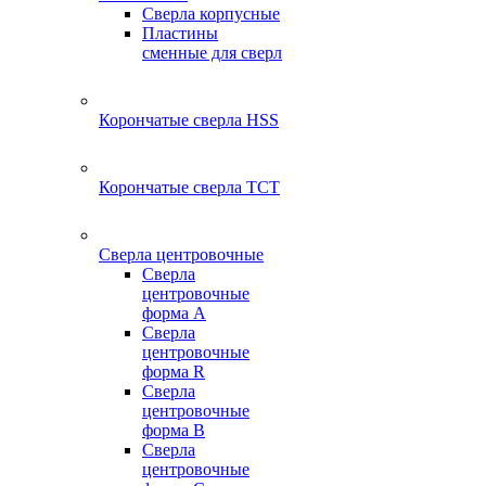
Сверла корпусные
Пластины
сменные для сверл
Корончатые сверла HSS
Корончатые сверла TCT
Сверла центровочные
Сверла
центровочные
форма A
Сверла
центровочные
форма R
Сверла
центровочные
форма B
Сверла
центровочные