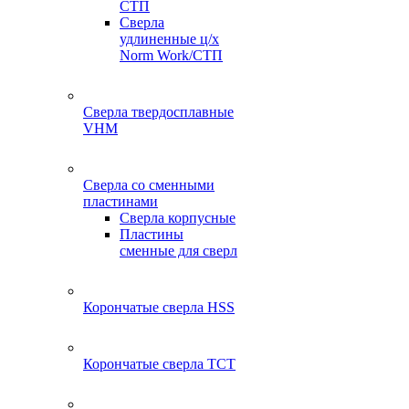
СТП
Сверла
удлиненные ц/х
Norm Work/СТП
Сверла твердосплавные
VHM
Сверла со сменными
пластинами
Сверла корпусные
Пластины
сменные для сверл
Корончатые сверла HSS
Корончатые сверла TCT