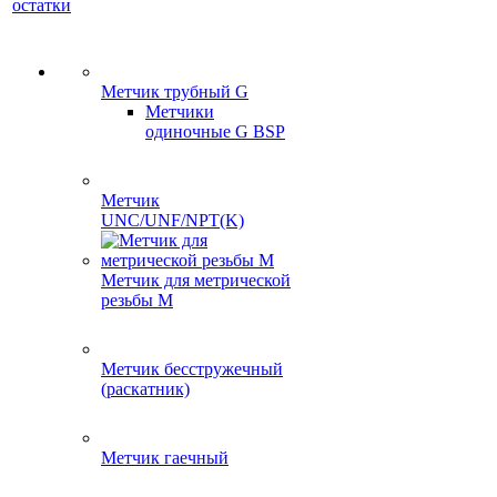
остатки
Метчик трубный G
Метчики
одиночные G BSP
Метчик
UNC/UNF/NPT(K)
Метчик для метрической
резьбы M
Метчик бесстружечный
(раскатник)
Метчик гаечный