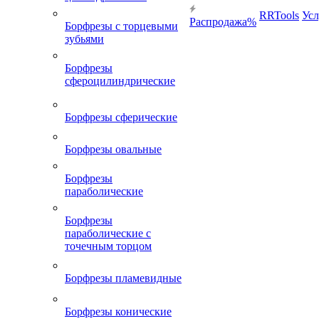
RRTools
Усл
Распродажа%
Борфрезы с торцевыми
зубьями
Борфрезы
сфероцилиндрические
Борфрезы сферические
Борфрезы овальные
Борфрезы
параболические
Борфрезы
параболические с
точечным торцом
Борфрезы пламевидные
Борфрезы конические