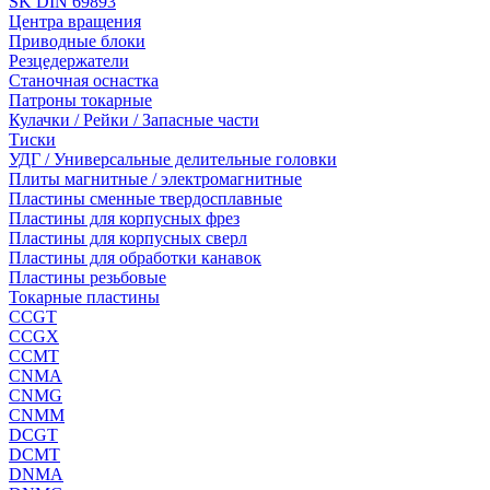
SK DIN 69893
Центра вращения
Приводные блоки
Резцедержатели
Станочная оснастка
Патроны токарные
Кулачки / Рейки / Запасные части
Тиски
УДГ / Универсальные делительные головки
Плиты магнитные / электромагнитные
Пластины сменные твердосплавные
Пластины для корпусных фрез
Пластины для корпусных сверл
Пластины для обработки канавок
Пластины резьбовые
Токарные пластины
CCGT
CCGX
CCMT
CNMA
CNMG
CNMM
DCGT
DCMT
DNMA