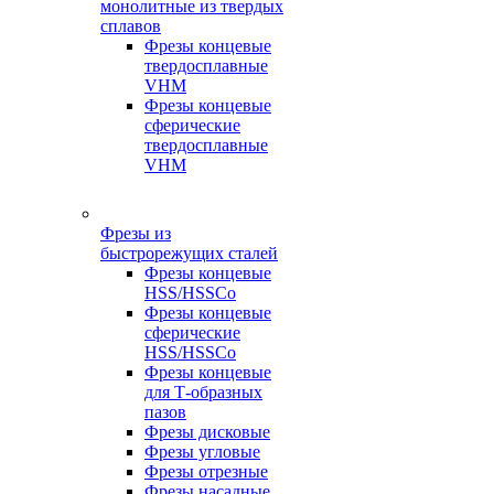
монолитные из твердых
сплавов
Фрезы концевые
твердосплавные
VHM
Фрезы концевые
сферические
твердосплавные
VHM
Фрезы из
быстрорежущих сталей
Фрезы концевые
HSS/HSSCo
Фрезы концевые
сферические
HSS/HSSCo
Фрезы концевые
для Т-образных
пазов
Фрезы дисковые
Фрезы угловые
Фрезы отрезные
Фрезы насадные