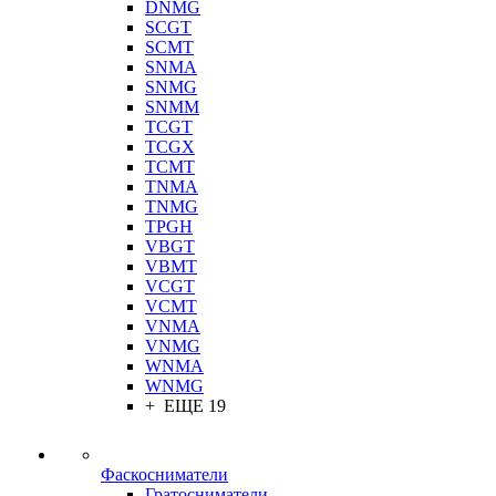
DNMG
SCGT
SCMT
SNMA
SNMG
SNMM
TCGT
TCGX
TCMT
TNMA
TNMG
TPGH
VBGT
VBMT
VCGT
VCMT
VNMA
VNMG
WNMA
WNMG
+ ЕЩЕ 19
Фаскосниматели
Гратосниматели