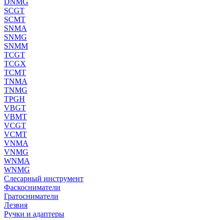
DNMG
SCGT
SCMT
SNMA
SNMG
SNMM
TCGT
TCGX
TCMT
TNMA
TNMG
TPGH
VBGT
VBMT
VCGT
VCMT
VNMA
VNMG
WNMA
WNMG
Слесарный инструмент
Фаскосниматели
Гратосниматели
Лезвия
Ручки и адаптеры