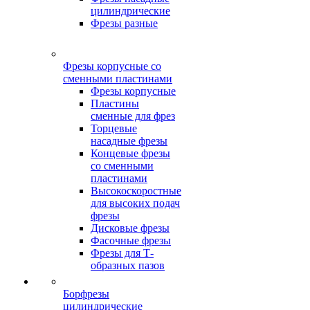
цилиндрические
Фрезы разные
Фрезы корпусные со
сменными пластинами
Фрезы корпусные
Пластины
сменные для фрез
Торцевые
насадные фрезы
Концевые фрезы
со сменными
пластинами
Высокоскоростные
для высоких подач
фрезы
Дисковые фрезы
Фасочные фрезы
Фрезы для Т-
образных пазов
Борфрезы
цилиндрические