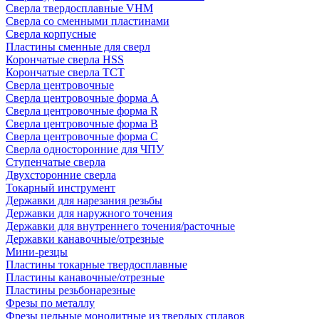
Сверла твердосплавные VHM
Сверла со сменными пластинами
Сверла корпусные
Пластины сменные для сверл
Корончатые сверла HSS
Корончатые сверла TCT
Сверла центровочные
Сверла центровочные форма A
Сверла центровочные форма R
Сверла центровочные форма B
Сверла центровочные форма C
Сверла односторонние для ЧПУ
Ступенчатые сверла
Двухсторонние сверла
Токарный инструмент
Державки для нарезания резьбы
Державки для наружного точения
Державки для внутреннего точения/расточные
Державки канавочные/отрезные
Мини-резцы
Пластины токарные твердосплавные
Пластины канавочные/отрезные
Пластины резьбонарезные
Фрезы по металлу
Фрезы цельные монолитные из твердых сплавов