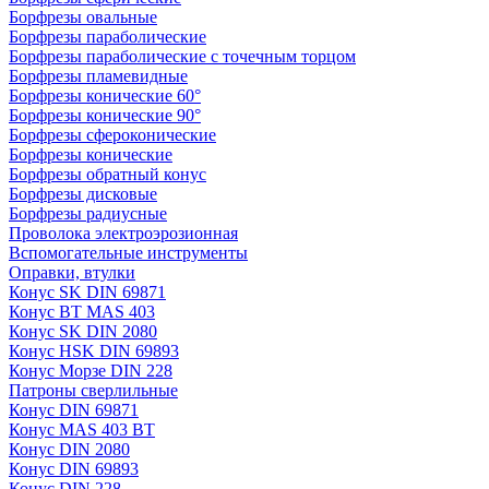
Борфрезы овальные
Борфрезы параболические
Борфрезы параболические с точечным торцом
Борфрезы пламевидные
Борфрезы конические 60°
Борфрезы конические 90°
Борфрезы сфероконические
Борфрезы конические
Борфрезы обратный конус
Борфрезы дисковые
Борфрезы радиусные
Проволока электроэрозионная
Вспомогательные инструменты
Оправки, втулки
Конус SK DIN 69871
Конус BT MAS 403
Конус SK DIN 2080
Конус HSK DIN 69893
Конус Морзе DIN 228
Патроны сверлильные
Конус DIN 69871
Конус MAS 403 BT
Конус DIN 2080
Конус DIN 69893
Конус DIN 228