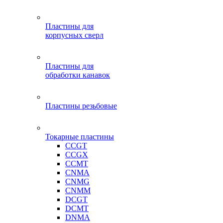
Пластины для
корпусных сверл
Пластины для
обработки канавок
Пластины резьбовые
Токарные пластины
CCGT
CCGX
CCMT
CNMA
CNMG
CNMM
DCGT
DCMT
DNMA