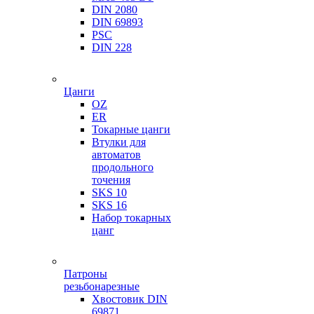
DIN 2080
DIN 69893
PSC
DIN 228
Цанги
OZ
ER
Токарные цанги
Втулки для
автоматов
продольного
точения
SKS 10
SKS 16
Набор токарных
цанг
Патроны
резьбонарезные
Хвостовик DIN
69871