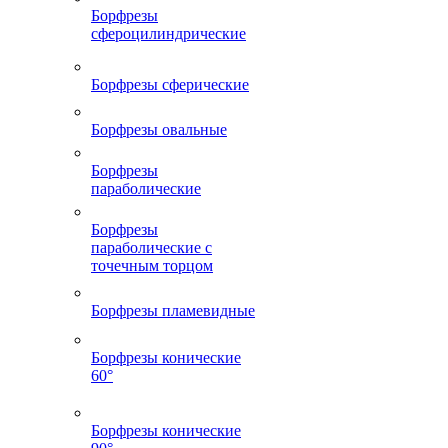
Борфрезы
сфероцилиндрические
Борфрезы сферические
Борфрезы овальные
Борфрезы
параболические
Борфрезы
параболические с
точечным торцом
Борфрезы пламевидные
Борфрезы конические
60°
Борфрезы конические