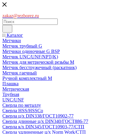
zakaz@rezborez.ru
Каталог
Метчики
Метчик трубный G
Метчики одиночные G BSP
Метчик UNC/UNF/NPT(K)
Метчик для метрической резьбы M
Метчик бесстружечный (раскатник)
Метчик гаечный
Ручной комплектный M
Плашка
Метрическая
Трубная
UNC/UNF
Сверла по металлу
Сверла HSS/HSSCo
Сверла ц/х DIN338/ГОСТ10902-77
Сверла длинные ц/х DIN340/ГОСТ886-77
Сверла к/х DIN345/ГОСТ10903-77/СТП
Сверла удлиненные ц/х Norm Work/СТП