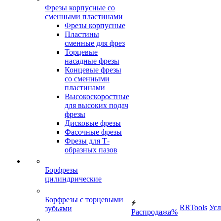
Фрезы корпусные со
сменными пластинами
Фрезы корпусные
Пластины
сменные для фрез
Торцевые
насадные фрезы
Концевые фрезы
со сменными
пластинами
Высокоскоростные
для высоких подач
фрезы
Дисковые фрезы
Фасочные фрезы
Фрезы для Т-
образных пазов
Борфрезы
цилиндрические
Борфрезы с торцевыми
RRTools
Усл
зубьями
Распродажа%