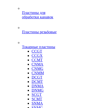
Пластины для
обработки канавок
Пластины резьбовые
Токарные пластины
CCGT
CCGX
CCMT
CNMA
CNMG
CNMM
DCGT
DCMT
DNMA
DNMG
SCGT
SCMT
SNMA
SNMG