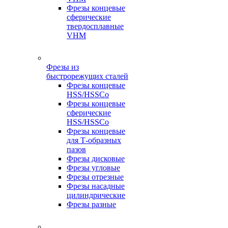
Фрезы концевые
сферические
твердосплавные
VHM
Фрезы из
быстрорежущих сталей
Фрезы концевые
HSS/HSSCo
Фрезы концевые
сферические
HSS/HSSCo
Фрезы концевые
для Т-образных
пазов
Фрезы дисковые
Фрезы угловые
Фрезы отрезные
Фрезы насадные
цилиндрические
Фрезы разные