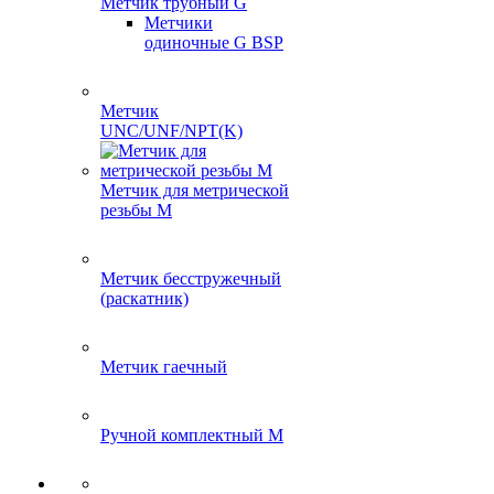
Метчик трубный G
Метчики
одиночные G BSP
Метчик
UNC/UNF/NPT(K)
Метчик для метрической
резьбы M
Метчик бесстружечный
(раскатник)
Метчик гаечный
Ручной комплектный M