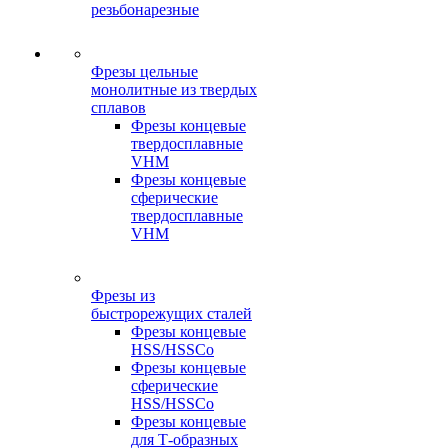
резьбонарезные
Фрезы цельные
монолитные из твердых
сплавов
Фрезы концевые
твердосплавные
VHM
Фрезы концевые
сферические
твердосплавные
VHM
Фрезы из
быстрорежущих сталей
Фрезы концевые
HSS/HSSCo
Фрезы концевые
сферические
HSS/HSSCo
Фрезы концевые
для Т-образных