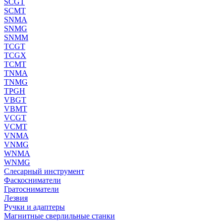
SCGT
SCMT
SNMA
SNMG
SNMM
TCGT
TCGX
TCMT
TNMA
TNMG
TPGH
VBGT
VBMT
VCGT
VCMT
VNMA
VNMG
WNMA
WNMG
Слесарный инструмент
Фаскосниматели
Гратосниматели
Лезвия
Ручки и адаптеры
Магнитные сверлильные станки