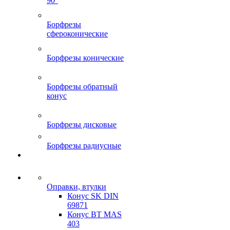
90°
Борфрезы
сфероконические
Борфрезы конические
Борфрезы обратный
конус
Борфрезы дисковые
Борфрезы радиусные
Оправки, втулки
Конус SK DIN
69871
Конус BT MAS
403