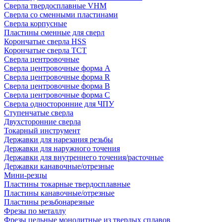
Сверла твердосплавные VHM
Сверла со сменными пластинами
Сверла корпусные
Пластины сменные для сверл
Корончатые сверла HSS
Корончатые сверла TCT
Сверла центровочные
Сверла центровочные форма A
Сверла центровочные форма R
Сверла центровочные форма B
Сверла центровочные форма C
Сверла односторонние для ЧПУ
Ступенчатые сверла
Двухсторонние сверла
Токарный инструмент
Державки для нарезания резьбы
Державки для наружного точения
Державки для внутреннего точения/расточные
Державки канавочные/отрезные
Мини-резцы
Пластины токарные твердосплавные
Пластины канавочные/отрезные
Пластины резьбонарезные
Фрезы по металлу
Фрезы цельные монолитные из твердых сплавов