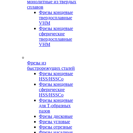
монолитные из твердых
сплавов
Фрезы концевые
твердосплавные
VHM
Фрезы концевые
сферические
твердосплавные
VHM
Фрезы из
быстрорежущих сталей
Фрезы концевые
HSS/HSSCo
Фрезы концевые
сферические
HSS/HSSCo
Фрезы концевые
для Т-образных
пазов
Фрезы дисковые
Фрезы угловые
Фрезы отрезные
Фрезы насадные