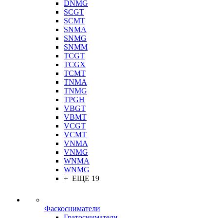
DNMG
SCGT
SCMT
SNMA
SNMG
SNMM
TCGT
TCGX
TCMT
TNMA
TNMG
TPGH
VBGT
VBMT
VCGT
VCMT
VNMA
VNMG
WNMA
WNMG
+ ЕЩЕ 19
Фаскосниматели
Гратосниматели