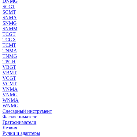
DNMG
SCGT
SCMT
SNMA
SNMG
SNMM
TCGT
TCGX
TCMT
TNMA
TNMG
TPGH
VBGT
VBMT
VCGT
VCMT
VNMA
VNMG
WNMA
WNMG
Слесарный инструмент
Фаскосниматели
Гратосниматели
Лезвия
Ручки и адаптеры