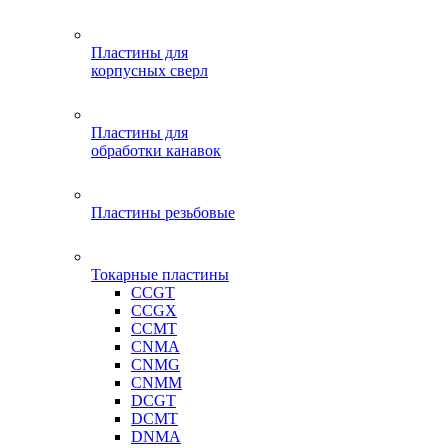
Пластины для
корпусных сверл
Пластины для
обработки канавок
Пластины резьбовые
Токарные пластины
CCGT
CCGX
CCMT
CNMA
CNMG
CNMM
DCGT
DCMT
DNMA