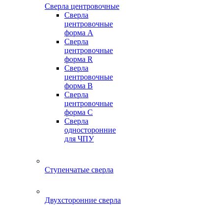
Сверла центровочные
Сверла
центровочные
форма A
Сверла
центровочные
форма R
Сверла
центровочные
форма B
Сверла
центровочные
форма C
Сверла
односторонние
для ЧПУ
Ступенчатые сверла
Двухсторонние сверла