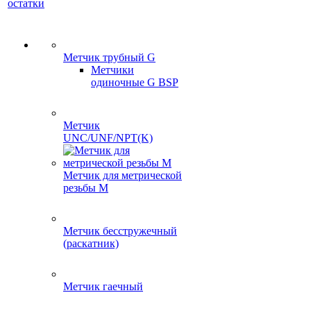
остатки
Метчик трубный G
Метчики
одиночные G BSP
Метчик
UNC/UNF/NPT(K)
Метчик для метрической
резьбы M
Метчик бесстружечный
(раскатник)
Метчик гаечный