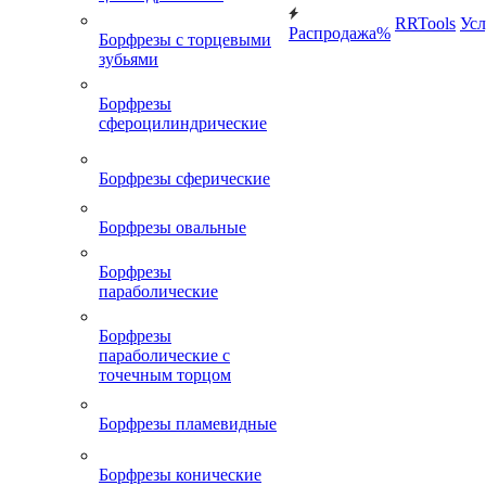
RRTools
Усл
Распродажа%
Борфрезы с торцевыми
зубьями
Борфрезы
сфероцилиндрические
Борфрезы сферические
Борфрезы овальные
Борфрезы
параболические
Борфрезы
параболические с
точечным торцом
Борфрезы пламевидные
Борфрезы конические