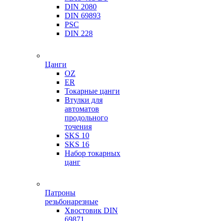
DIN 2080
DIN 69893
PSC
DIN 228
Цанги
OZ
ER
Токарные цанги
Втулки для
автоматов
продольного
точения
SKS 10
SKS 16
Набор токарных
цанг
Патроны
резьбонарезные
Хвостовик DIN
69871