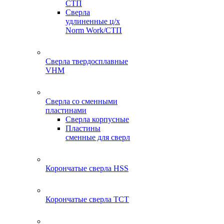
СТП
Сверла
удлиненные ц/х
Norm Work/СТП
Сверла твердосплавные
VHM
Сверла со сменными
пластинами
Сверла корпусные
Пластины
сменные для сверл
Корончатые сверла HSS
Корончатые сверла TCT