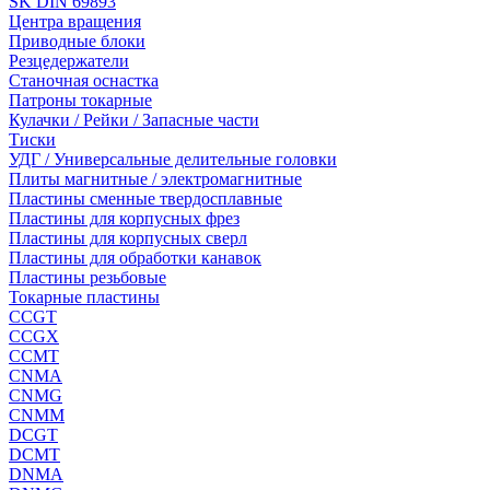
SK DIN 69893
Центра вращения
Приводные блоки
Резцедержатели
Станочная оснастка
Патроны токарные
Кулачки / Рейки / Запасные части
Тиски
УДГ / Универсальные делительные головки
Плиты магнитные / электромагнитные
Пластины сменные твердосплавные
Пластины для корпусных фрез
Пластины для корпусных сверл
Пластины для обработки канавок
Пластины резьбовые
Токарные пластины
CCGT
CCGX
CCMT
CNMA
CNMG
CNMM
DCGT
DCMT
DNMA