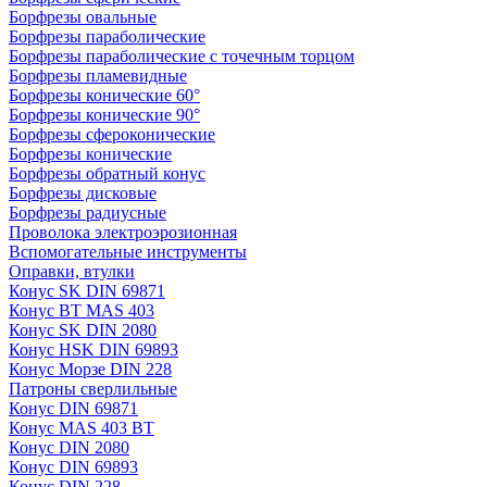
Борфрезы овальные
Борфрезы параболические
Борфрезы параболические с точечным торцом
Борфрезы пламевидные
Борфрезы конические 60°
Борфрезы конические 90°
Борфрезы сфероконические
Борфрезы конические
Борфрезы обратный конус
Борфрезы дисковые
Борфрезы радиусные
Проволока электроэрозионная
Вспомогательные инструменты
Оправки, втулки
Конус SK DIN 69871
Конус BT MAS 403
Конус SK DIN 2080
Конус HSK DIN 69893
Конус Морзе DIN 228
Патроны сверлильные
Конус DIN 69871
Конус MAS 403 BT
Конус DIN 2080
Конус DIN 69893
Конус DIN 228