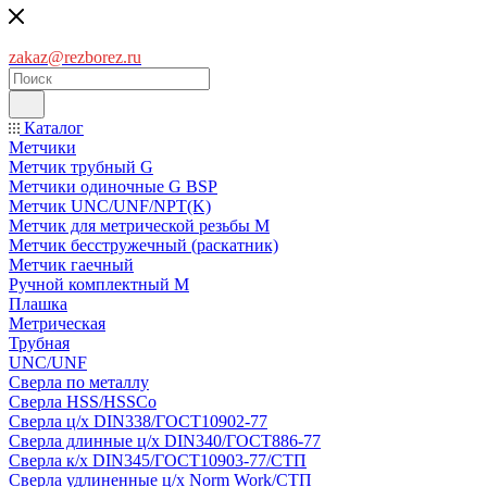
zakaz@rezborez.ru
Каталог
Метчики
Метчик трубный G
Метчики одиночные G BSP
Метчик UNC/UNF/NPT(K)
Метчик для метрической резьбы M
Метчик бесстружечный (раскатник)
Метчик гаечный
Ручной комплектный M
Плашка
Метрическая
Трубная
UNC/UNF
Сверла по металлу
Сверла HSS/HSSCo
Сверла ц/х DIN338/ГОСТ10902-77
Сверла длинные ц/х DIN340/ГОСТ886-77
Сверла к/х DIN345/ГОСТ10903-77/СТП
Сверла удлиненные ц/х Norm Work/СТП