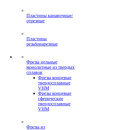
Пластины канавочные/
отрезные
Пластины
резьбонарезные
Фрезы цельные
монолитные из твердых
сплавов
Фрезы концевые
твердосплавные
VHM
Фрезы концевые
сферические
твердосплавные
VHM
Фрезы из