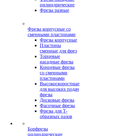
цилиндрические
Фрезы разные
Фрезы корпусные со
сменными пластинами
Фрезы корпусные
Пластины
сменные для фрез
Торцевые
насадные фрезы
Концевые фрезы
со сменными
пластинами
Высокоскоростные
для высоких подач
фрезы
Дисковые фрезы
Фасочные фрезы
Фрезы для Т-
образных пазов
Борфрезы
цилиндрические