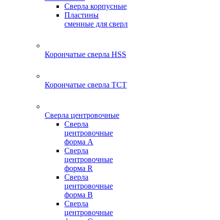
Сверла корпусные
Пластины
сменные для сверл
Корончатые сверла HSS
Корончатые сверла TCT
Сверла центровочные
Сверла
центровочные
форма A
Сверла
центровочные
форма R
Сверла
центровочные
форма B
Сверла
центровочные