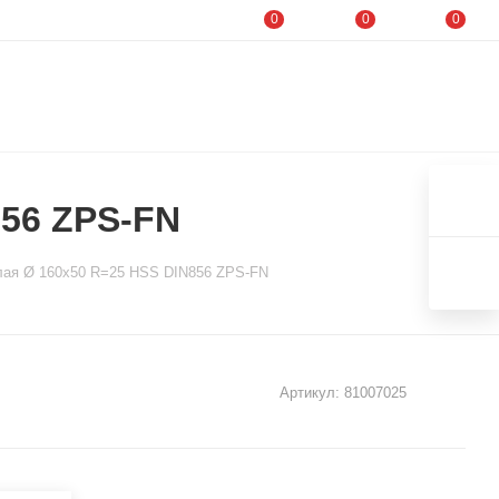
0
0
0
856 ZPS-FN
лая Ø 160x50 R=25 HSS DIN856 ZPS-FN
Артикул:
81007025