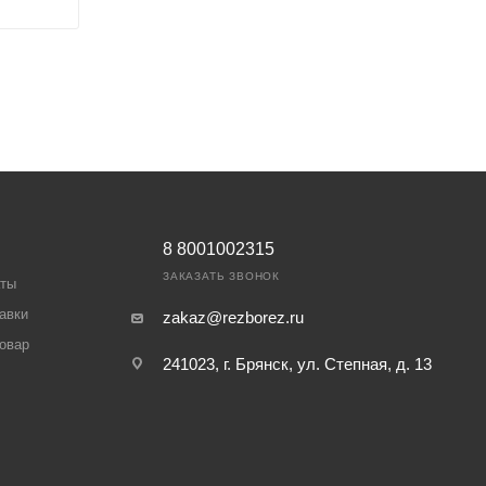
8 8001002315
ЗАКАЗАТЬ ЗВОНОК
аты
авки
zakaz@rezborez.ru
товар
241023, г. Брянск, ул. Степная, д. 13