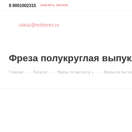
8 8001002315
ЗАКАЗАТЬ ЗВОНОК
zakaz@rezborez.ru
Фреза полукруглая выпук
—
—
—
Главная
Каталог
Фрезы по металлу
Фрезы из быст