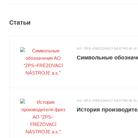
Статьи
АО “ZPS–FRÉZOVACÍ NÁSTROJE A.S
Символьные обознач
АО “ZPS–FRÉZOVACÍ NÁSTROJE A.S
История производите