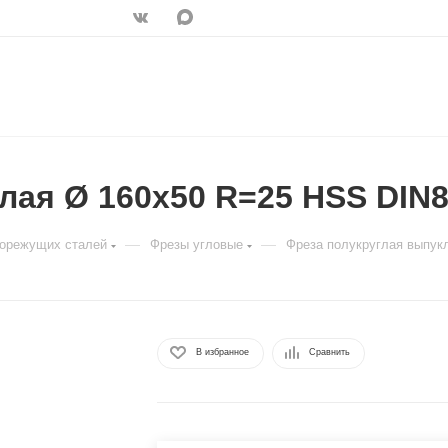
лая Ø 160x50 R=25 HSS DIN
—
—
рорежущих сталей
Фрезы угловые
Фреза полукруглая выпук
В избранное
Сравнить