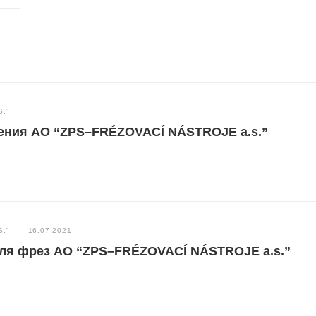
.”
ения АО “ZPS–FRÉZOVACÍ NÁSTROJE a.s.”
.”
—
16.07.2021
ля фрез АО “ZPS–FRÉZOVACÍ NÁSTROJE a.s.”