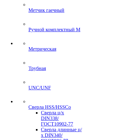
Метчик гаечный
Ручной комплектный M
Метрическая
Трубная
UNC/UNF
Сверла HSS/HSSCo
Сверла ц/х
DIN338/
ГОСТ10902-77
Сверла длинные ц/
х DIN340/