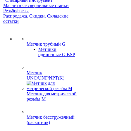
Слесарный инструмент
Магнитные сверлильные станки
Резьбофрезы
Распродажа. Скидки. Складские
остатки
Метчик трубный G
Метчики
одиночные G BSP
Метчик
UNC/UNF/NPT(K)
Метчик для метрической
резьбы M
Метчик бесстружечный
(раскатник)