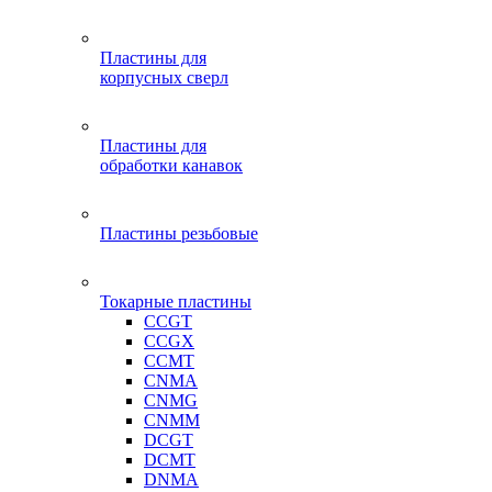
Пластины для
корпусных сверл
Пластины для
обработки канавок
Пластины резьбовые
Токарные пластины
CCGT
CCGX
CCMT
CNMA
CNMG
CNMM
DCGT
DCMT
DNMA