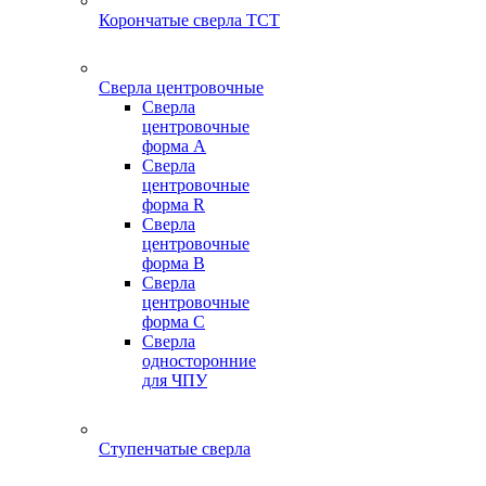
Корончатые сверла TCT
Сверла центровочные
Сверла
центровочные
форма A
Сверла
центровочные
форма R
Сверла
центровочные
форма B
Сверла
центровочные
форма C
Сверла
односторонние
для ЧПУ
Ступенчатые сверла