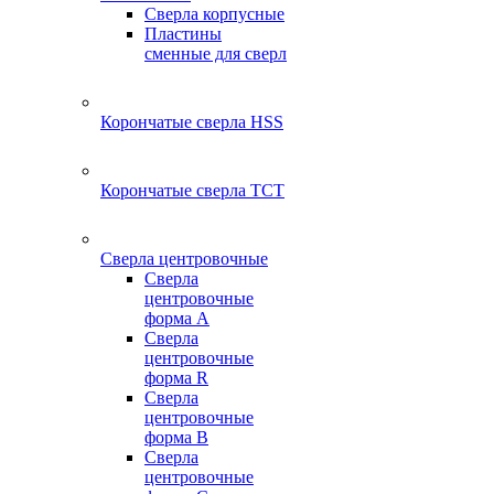
Сверла корпусные
Пластины
сменные для сверл
Корончатые сверла HSS
Корончатые сверла TCT
Сверла центровочные
Сверла
центровочные
форма A
Сверла
центровочные
форма R
Сверла
центровочные
форма B
Сверла
центровочные