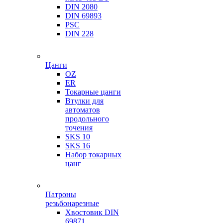
DIN 2080
DIN 69893
PSC
DIN 228
Цанги
OZ
ER
Токарные цанги
Втулки для
автоматов
продольного
точения
SKS 10
SKS 16
Набор токарных
цанг
Патроны
резьбонарезные
Хвостовик DIN
69871