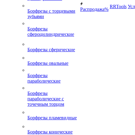
RRTools
Усл
Распродажа%
Борфрезы с торцевыми
зубьями
Борфрезы
сфероцилиндрические
Борфрезы сферические
Борфрезы овальные
Борфрезы
параболические
Борфрезы
параболические с
точечным торцом
Борфрезы пламевидные
Борфрезы конические