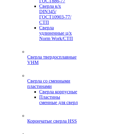
ГОСТ886-77
Сверла к/х
DIN345/
ГОСТ10903-77/
СТП
Сверла
удлиненные ц/х
Norm Work/СТП
Сверла твердосплавные
VHM
Сверла со сменными
пластинами
Сверла корпусные
Пластины
сменные для сверл
Корончатые сверла HSS