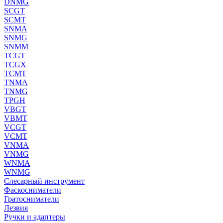
DNMG
SCGT
SCMT
SNMA
SNMG
SNMM
TCGT
TCGX
TCMT
TNMA
TNMG
TPGH
VBGT
VBMT
VCGT
VCMT
VNMA
VNMG
WNMA
WNMG
Слесарный инструмент
Фаскосниматели
Гратосниматели
Лезвия
Ручки и адаптеры