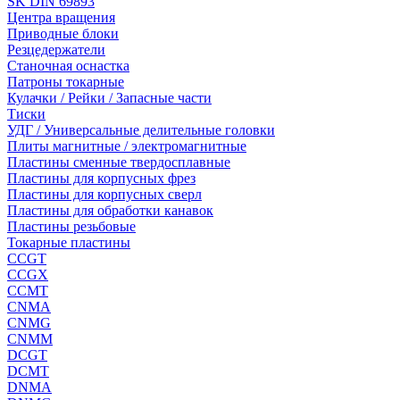
SK DIN 69893
Центра вращения
Приводные блоки
Резцедержатели
Станочная оснастка
Патроны токарные
Кулачки / Рейки / Запасные части
Тиски
УДГ / Универсальные делительные головки
Плиты магнитные / электромагнитные
Пластины сменные твердосплавные
Пластины для корпусных фрез
Пластины для корпусных сверл
Пластины для обработки канавок
Пластины резьбовые
Токарные пластины
CCGT
CCGX
CCMT
CNMA
CNMG
CNMM
DCGT
DCMT
DNMA