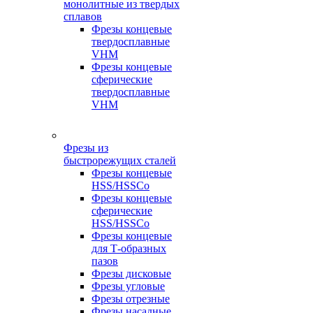
монолитные из твердых
сплавов
Фрезы концевые
твердосплавные
VHM
Фрезы концевые
сферические
твердосплавные
VHM
Фрезы из
быстрорежущих сталей
Фрезы концевые
HSS/HSSCo
Фрезы концевые
сферические
HSS/HSSCo
Фрезы концевые
для Т-образных
пазов
Фрезы дисковые
Фрезы угловые
Фрезы отрезные
Фрезы насадные