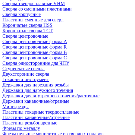
Сверла твердосплавные VHM
Сверла со сменными пластинами
Сверла корпусные
Пластины сменные для сверл
Корончатые сверла HSS
Корончатые сверла TCT
Сверла центровочные
Сверла центровочные форма A
Сверла центровочные форма R
Сверла центровочные форма B
Сверла центровочные форма C
Сверла односторонние для ЧПУ
Ступенчатые сверла
Двухсторонние сверла
Токарный инструмент
Державки для нарезания резьбы
Державки для наружного точения
Державки для внутреннего точения/расточные
Державки канавочные/отрезные
Мини-резцы
Пластины токарные твердосплавные
Пластины канавочные/отрезные
Пластины резьбонарезные
Фрезы по металлу
Фрезы цельные монолитные из твердых сплавов