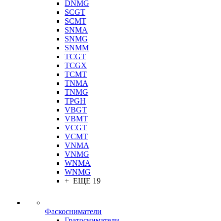
DNMG
SCGT
SCMT
SNMA
SNMG
SNMM
TCGT
TCGX
TCMT
TNMA
TNMG
TPGH
VBGT
VBMT
VCGT
VCMT
VNMA
VNMG
WNMA
WNMG
+ ЕЩЕ 19
Фаскосниматели
Гратосниматели