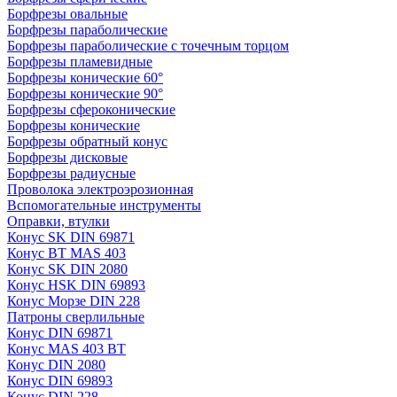
Борфрезы овальные
Борфрезы параболические
Борфрезы параболические с точечным торцом
Борфрезы пламевидные
Борфрезы конические 60°
Борфрезы конические 90°
Борфрезы сфероконические
Борфрезы конические
Борфрезы обратный конус
Борфрезы дисковые
Борфрезы радиусные
Проволока электроэрозионная
Вспомогательные инструменты
Оправки, втулки
Конус SK DIN 69871
Конус BT MAS 403
Конус SK DIN 2080
Конус HSK DIN 69893
Конус Морзе DIN 228
Патроны сверлильные
Конус DIN 69871
Конус MAS 403 BT
Конус DIN 2080
Конус DIN 69893
Конус DIN 228