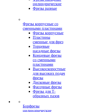
цилиндрические
Фрезы разные
Фрезы корпусные со
сменными пластинами
Фрезы корпусные
Пластины
сменные для фрез
Торцевые
насадные фрезы
Концевые фрезы
со сменными
пластинами
Высокоскоростные
для высоких подач
фрезы
Дисковые фрезы
Фасочные фрезы
Фрезы для Т-
образных пазов
Борфрезы
цилиндрические