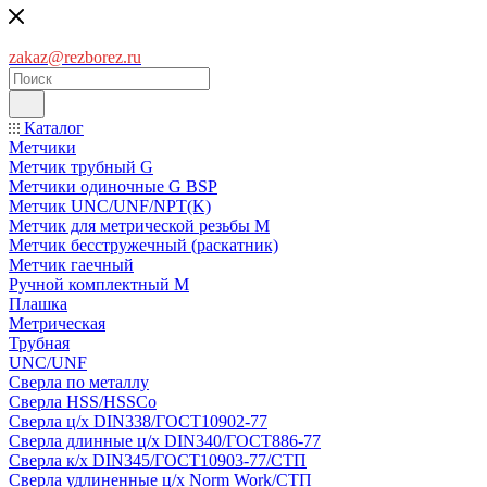
zakaz@rezborez.ru
Каталог
Метчики
Метчик трубный G
Метчики одиночные G BSP
Метчик UNC/UNF/NPT(K)
Метчик для метрической резьбы M
Метчик бесстружечный (раскатник)
Метчик гаечный
Ручной комплектный M
Плашка
Метрическая
Трубная
UNC/UNF
Сверла по металлу
Сверла HSS/HSSCo
Сверла ц/х DIN338/ГОСТ10902-77
Сверла длинные ц/х DIN340/ГОСТ886-77
Сверла к/х DIN345/ГОСТ10903-77/СТП
Сверла удлиненные ц/х Norm Work/СТП