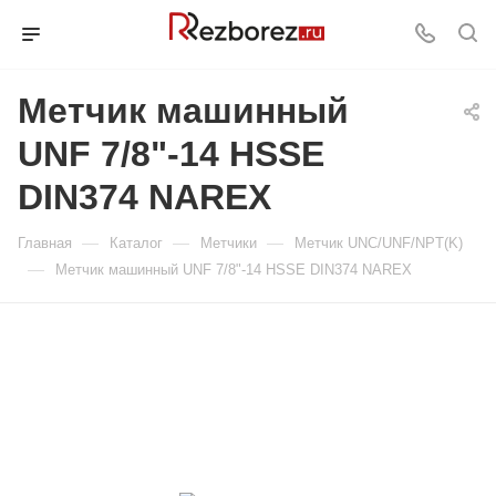
Метчик машинный
UNF 7/8"-14 HSSE
DIN374 NAREX
—
—
—
Главная
Каталог
Метчики
Метчик UNC/UNF/NPT(K)
—
Метчик машинный UNF 7/8"-14 HSSE DIN374 NAREX