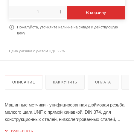
В корзину
Пожалуйста, уточняйте наличие на складе и действующую
цену
Цена указана с учетом НДС 22%
ОПИСАНИЕ
КАК КУПИТЬ
ОПЛАТА
Д
Машинные метчики - унифицированная дюймовая резьба
мелкого шага UNF с прямой канавкой, DIN 374, для
конструкционных сталей, низколегированных сталей,
автоматных сталей, сплавoв меди с короткой стружкой, как
альтернативy можно пользовать в чугунах, сплавах