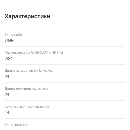
алюминия Si>10%
Характеристики
Тип резьбы
UNF
Размер резьбы G/UNC/UNF/NPT(K)
7/8"
Диаметр хвостовика D хв, мм
24
Длина режущей части, мм
24
Количество ниток на дюйм
14
Тип отверстия