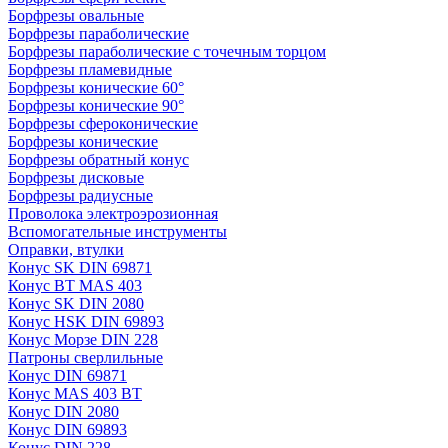
Борфрезы овальные
Борфрезы параболические
Борфрезы параболические с точечным торцом
Борфрезы пламевидные
Борфрезы конические 60°
Борфрезы конические 90°
Борфрезы сфероконические
Борфрезы конические
Борфрезы обратный конус
Борфрезы дисковые
Борфрезы радиусные
Проволока электроэрозионная
Вспомогательные инструменты
Оправки, втулки
Конус SK DIN 69871
Конус BT MAS 403
Конус SK DIN 2080
Конус HSK DIN 69893
Конус Морзе DIN 228
Патроны сверлильные
Конус DIN 69871
Конус MAS 403 BT
Конус DIN 2080
Конус DIN 69893
Конус DIN 228