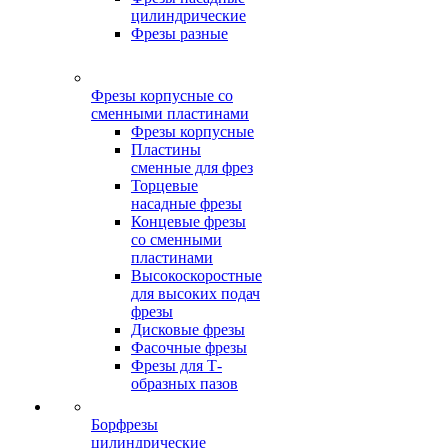
цилиндрические
Фрезы разные
Фрезы корпусные со
сменными пластинами
Фрезы корпусные
Пластины
сменные для фрез
Торцевые
насадные фрезы
Концевые фрезы
со сменными
пластинами
Высокоскоростные
для высоких подач
фрезы
Дисковые фрезы
Фасочные фрезы
Фрезы для Т-
образных пазов
Борфрезы
цилиндрические