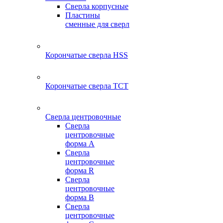
Сверла корпусные
Пластины
сменные для сверл
Корончатые сверла HSS
Корончатые сверла TCT
Сверла центровочные
Сверла
центровочные
форма A
Сверла
центровочные
форма R
Сверла
центровочные
форма B
Сверла
центровочные