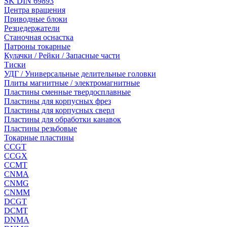
SK DIN 69893
Центра вращения
Приводные блоки
Резцедержатели
Станочная оснастка
Патроны токарные
Кулачки / Рейки / Запасные части
Тиски
УДГ / Универсальные делительные головки
Плиты магнитные / электромагнитные
Пластины сменные твердосплавные
Пластины для корпусных фрез
Пластины для корпусных сверл
Пластины для обработки канавок
Пластины резьбовые
Токарные пластины
CCGT
CCGX
CCMT
CNMA
CNMG
CNMM
DCGT
DCMT
DNMA