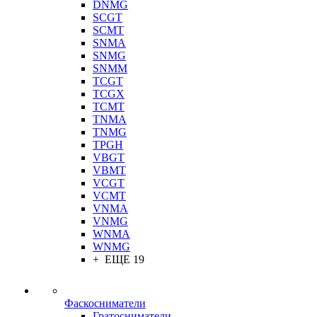
DNMG
SCGT
SCMT
SNMA
SNMG
SNMM
TCGT
TCGX
TCMT
TNMA
TNMG
TPGH
VBGT
VBMT
VCGT
VCMT
VNMA
VNMG
WNMA
WNMG
+ ЕЩЕ 19
Фаскосниматели
Гратосниматели