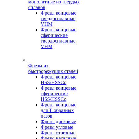
монолитные из твердых
сплавов
Фрезы концевые
твердосплавные
VHM
Фрезы концевые
сферические
твердосплавные
VHM
Фрезы из
быстрорежущих сталей
Фрезы концевые
HSS/HSSCo
Фрезы концевые
сферические
HSS/HSSCo
Фрезы концевые
для Т-образных
пазов
Фрезы дисковые
Фрезы угловые
Фрезы отрезные
Фрезы насадные