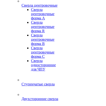
Сверла центровочные
Сверла
центровочные
форма A
Сверла
центровочные
форма R
Сверла
центровочные
форма B
Сверла
центровочные
форма C
Сверла
односторонние
для ЧПУ
Ступенчатые сверла
Двухсторонние сверла