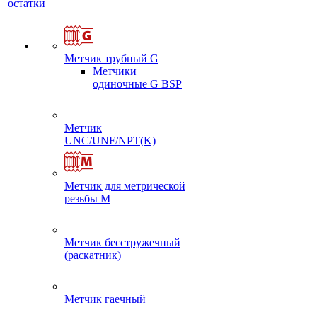
остатки
Метчик трубный G
Метчики
одиночные G BSP
Метчик
UNC/UNF/NPT(K)
Метчик для метрической
резьбы M
Метчик бесстружечный
(раскатник)
Метчик гаечный