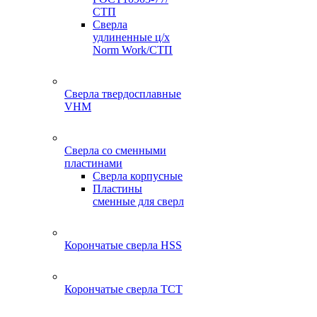
СТП
Сверла
удлиненные ц/х
Norm Work/СТП
Сверла твердосплавные
VHM
Сверла со сменными
пластинами
Сверла корпусные
Пластины
сменные для сверл
Корончатые сверла HSS
Корончатые сверла TCT