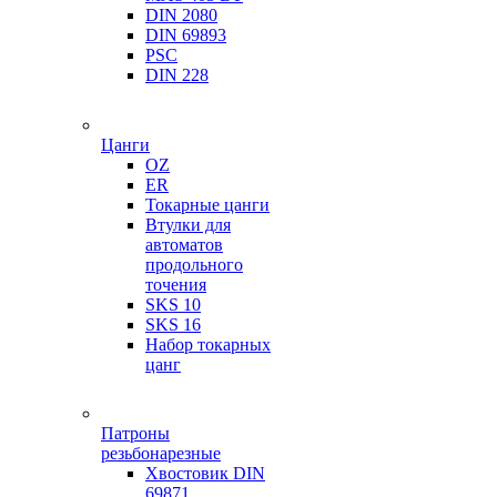
DIN 2080
DIN 69893
PSC
DIN 228
Цанги
OZ
ER
Токарные цанги
Втулки для
автоматов
продольного
точения
SKS 10
SKS 16
Набор токарных
цанг
Патроны
резьбонарезные
Хвостовик DIN
69871