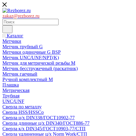
zakaz@rezborez.ru
Каталог
Метчики
Метчик трубный G
Метчики одиночные G BSP
Метчик UNC/UNF/NPT(K)
Метчик для метрической резьбы M
Метчик бесстружечный (раскатник)
Метчик гаечный
Ручной комплектный M
Плашка
Метрическая
Трубная
UNC/UNF
Сверла по металлу
Сверла HSS/HSSCo
Сверла ц/х DIN338/ГОСТ10902-77
Сверла длинные ц/х DIN340/ГОСТ886-77
Сверла к/х DIN345/ГОСТ10903-77/СТП
Сверла удлиненные ц/х Norm Work/СТП