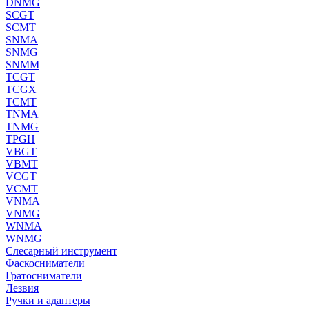
DNMG
SCGT
SCMT
SNMA
SNMG
SNMM
TCGT
TCGX
TCMT
TNMA
TNMG
TPGH
VBGT
VBMT
VCGT
VCMT
VNMA
VNMG
WNMA
WNMG
Слесарный инструмент
Фаскосниматели
Гратосниматели
Лезвия
Ручки и адаптеры