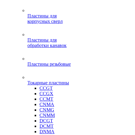
Пластины для
корпусных сверл
Пластины для
обработки канавок
Пластины резьбовые
Токарные пластины
CCGT
CCGX
CCMT
CNMA
CNMG
CNMM
DCGT
DCMT
DNMA