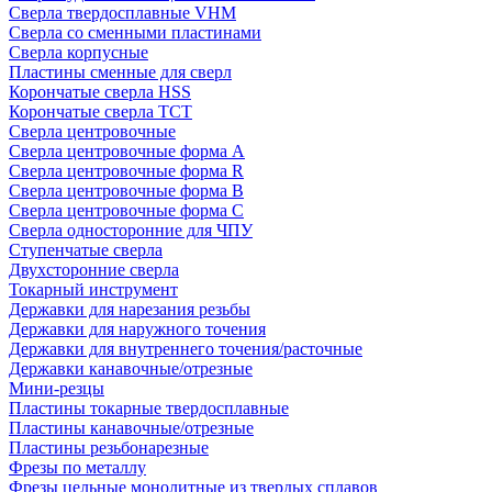
Сверла твердосплавные VHM
Сверла со сменными пластинами
Сверла корпусные
Пластины сменные для сверл
Корончатые сверла HSS
Корончатые сверла TCT
Сверла центровочные
Сверла центровочные форма A
Сверла центровочные форма R
Сверла центровочные форма B
Сверла центровочные форма C
Сверла односторонние для ЧПУ
Ступенчатые сверла
Двухсторонние сверла
Токарный инструмент
Державки для нарезания резьбы
Державки для наружного точения
Державки для внутреннего точения/расточные
Державки канавочные/отрезные
Мини-резцы
Пластины токарные твердосплавные
Пластины канавочные/отрезные
Пластины резьбонарезные
Фрезы по металлу
Фрезы цельные монолитные из твердых сплавов