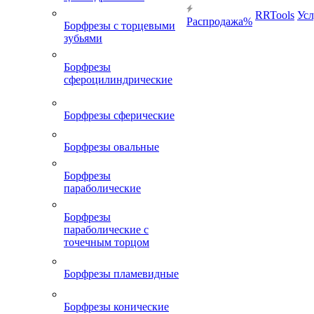
RRTools
Усл
Распродажа%
Борфрезы с торцевыми
зубьями
Борфрезы
сфероцилиндрические
Борфрезы сферические
Борфрезы овальные
Борфрезы
параболические
Борфрезы
параболические с
точечным торцом
Борфрезы пламевидные
Борфрезы конические