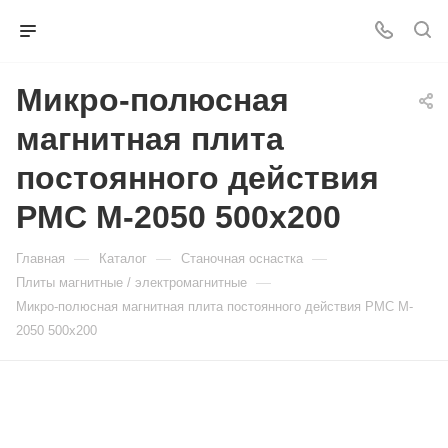
Микро-полюсная
магнитная плита
постоянного действия
PMC M-2050 500x200
—
—
—
Главная
Каталог
Станочная оснастка
—
Плиты магнитные / электромагнитные
Микро-полюсная магнитная плита постоянного действия PMC M-
2050 500x200