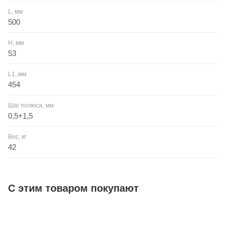
L, мм
500
H, мм
53
L1, мм
454
Шаг полюса, мм
0,5+1,5
Вес, кг
42
С этим товаром покупают