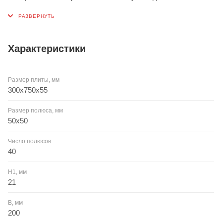
средних и больших размеров, в том числе и для тонких
заготовок. Благодаря использованию неодимовых магнитов
удается получить большую магнитную силу при меньшем
остаточном магнетизме. Управляется с помощью ручного
Характеристики
ключа. При положении OFF создается слабое втречное
поле, которое облегчает снятие заготовки.
Размер плиты, мм
300x750x55
Размер полюса, мм
50x50
Число полюсов
40
H1, мм
21
B, мм
200