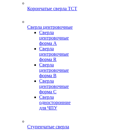
Корончатые сверла TCT
Сверла центровочные
Сверла
центровочные
форма A
Сверла
центровочные
форма R
Сверла
центровочные
форма B
Сверла
центровочные
форма C
Сверла
односторонние
для ЧПУ
Ступенчатые сверла