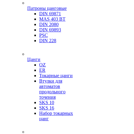
Патроны цанговые
DIN 69871
MAS 403 BT
DIN 2080
DIN 69893
PSC
DIN 228
Цанги
OZ
ER
Токарные цанги
Втулки для
автоматов
продольного
точения
SKS 10
SKS 16
Набор токарных
цанг