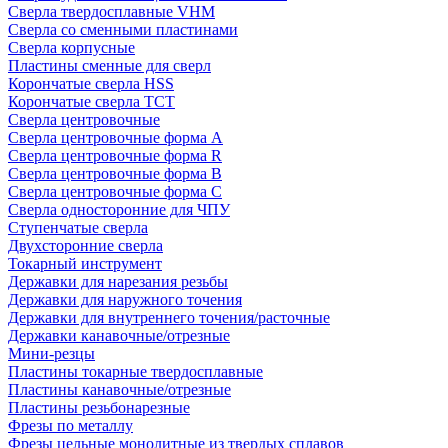
Сверла твердосплавные VHM
Сверла со сменными пластинами
Сверла корпусные
Пластины сменные для сверл
Корончатые сверла HSS
Корончатые сверла TCT
Сверла центровочные
Сверла центровочные форма A
Сверла центровочные форма R
Сверла центровочные форма B
Сверла центровочные форма C
Сверла односторонние для ЧПУ
Ступенчатые сверла
Двухсторонние сверла
Токарный инструмент
Державки для нарезания резьбы
Державки для наружного точения
Державки для внутреннего точения/расточные
Державки канавочные/отрезные
Мини-резцы
Пластины токарные твердосплавные
Пластины канавочные/отрезные
Пластины резьбонарезные
Фрезы по металлу
Фрезы цельные монолитные из твердых сплавов