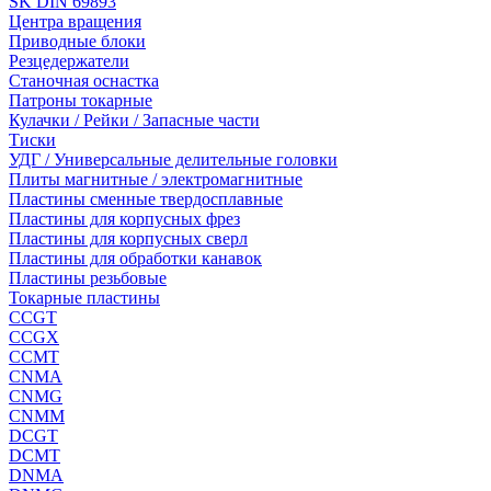
SK DIN 69893
Центра вращения
Приводные блоки
Резцедержатели
Станочная оснастка
Патроны токарные
Кулачки / Рейки / Запасные части
Тиски
УДГ / Универсальные делительные головки
Плиты магнитные / электромагнитные
Пластины сменные твердосплавные
Пластины для корпусных фрез
Пластины для корпусных сверл
Пластины для обработки канавок
Пластины резьбовые
Токарные пластины
CCGT
CCGX
CCMT
CNMA
CNMG
CNMM
DCGT
DCMT
DNMA