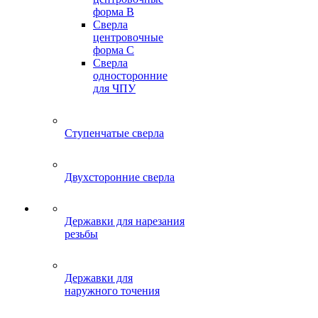
форма B
Сверла
центровочные
форма C
Сверла
односторонние
для ЧПУ
Ступенчатые сверла
Двухсторонние сверла
Державки для нарезания
резьбы
Державки для
наружного точения