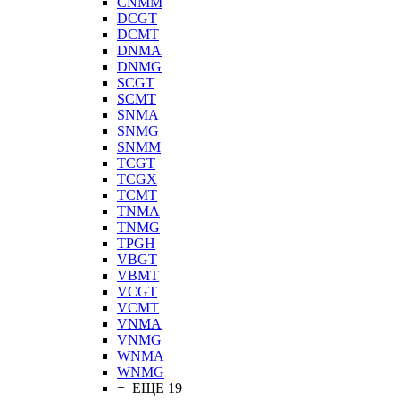
CNMM
DCGT
DCMT
DNMA
DNMG
SCGT
SCMT
SNMA
SNMG
SNMM
TCGT
TCGX
TCMT
TNMA
TNMG
TPGH
VBGT
VBMT
VCGT
VCMT
VNMA
VNMG
WNMA
WNMG
+ ЕЩЕ 19