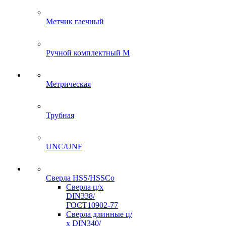
Метчик гаечный
Ручной комплектный M
Метрическая
Трубная
UNC/UNF
Сверла HSS/HSSCo
Сверла ц/х
DIN338/
ГОСТ10902-77
Сверла длинные ц/
х DIN340/