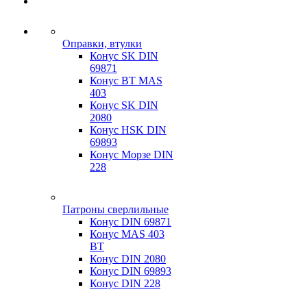
Оправки, втулки
Конус SK DIN
69871
Конус BT MAS
403
Конус SK DIN
2080
Конус HSK DIN
69893
Конус Морзе DIN
228
Патроны сверлильные
Конус DIN 69871
Конус MAS 403
BT
Конус DIN 2080
Конус DIN 69893
Конус DIN 228