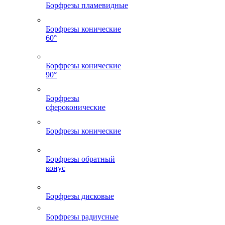
Борфрезы пламевидные
Борфрезы конические
60°
Борфрезы конические
90°
Борфрезы
сфероконические
Борфрезы конические
Борфрезы обратный
конус
Борфрезы дисковые
Борфрезы радиусные