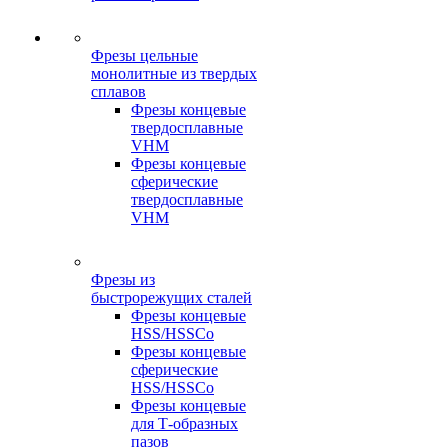
Фрезы цельные
монолитные из твердых
сплавов
Фрезы концевые
твердосплавные
VHM
Фрезы концевые
сферические
твердосплавные
VHM
Фрезы из
быстрорежущих сталей
Фрезы концевые
HSS/HSSCo
Фрезы концевые
сферические
HSS/HSSCo
Фрезы концевые
для Т-образных
пазов