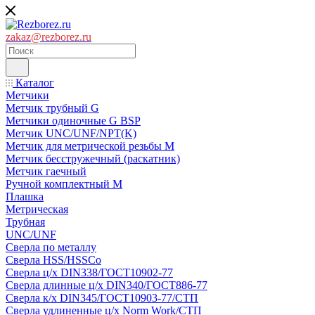
zakaz@rezborez.ru
Каталог
Метчики
Метчик трубный G
Метчики одиночные G BSP
Метчик UNC/UNF/NPT(K)
Метчик для метрической резьбы M
Метчик бесстружечный (раскатник)
Метчик гаечный
Ручной комплектный M
Плашка
Метрическая
Трубная
UNC/UNF
Сверла по металлу
Сверла HSS/HSSCo
Сверла ц/х DIN338/ГОСТ10902-77
Сверла длинные ц/х DIN340/ГОСТ886-77
Сверла к/х DIN345/ГОСТ10903-77/СТП
Сверла удлиненные ц/х Norm Work/СТП