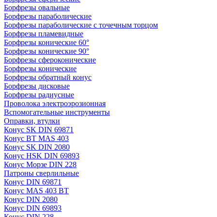
Борфрезы овальные
Борфрезы параболические
Борфрезы параболические с точечным торцом
Борфрезы пламевидные
Борфрезы конические 60°
Борфрезы конические 90°
Борфрезы сфероконические
Борфрезы конические
Борфрезы обратный конус
Борфрезы дисковые
Борфрезы радиусные
Проволока электроэрозионная
Вспомогательные инструменты
Оправки, втулки
Конус SK DIN 69871
Конус BT MAS 403
Конус SK DIN 2080
Конус HSK DIN 69893
Конус Морзе DIN 228
Патроны сверлильные
Конус DIN 69871
Конус MAS 403 BT
Конус DIN 2080
Конус DIN 69893
Конус DIN 228