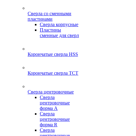
Сверла со сменными
пластинами
Сверла корпусные
Пластины
сменные для сверл
Корончатые сверла HSS
Корончатые сверла TCT
Сверла центровочные
Сверла
центровочные
форма A
Сверла
центровочные
форма R
Сверла
центровочные