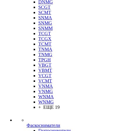
DNMG
SCGT
SCMT
SNMA
SNMG
SNMM
TCGT
TCGX
TCMT
TNMA
TNMG
TPGH
VBGT
VBMT
VCGT
VCMT
VNMA
VNMG
WNMA
WNMG
+ ЕЩЕ 19
Фаскосниматели
Гратосниматели