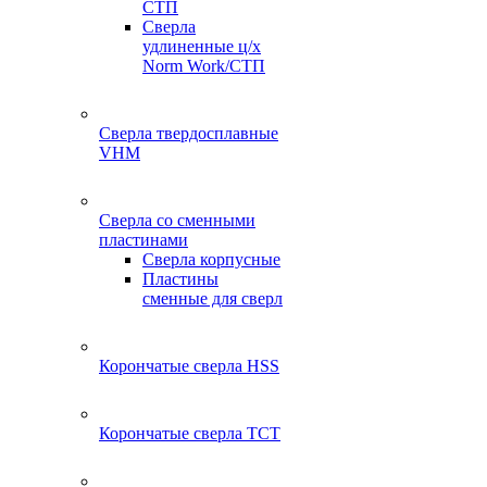
СТП
Сверла
удлиненные ц/х
Norm Work/СТП
Сверла твердосплавные
VHM
Сверла со сменными
пластинами
Сверла корпусные
Пластины
сменные для сверл
Корончатые сверла HSS
Корончатые сверла TCT