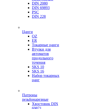
DIN 2080
DIN 69893
PSC
DIN 228
Цанги
OZ
ER
Токарные цанги
Втулки для
автоматов
продольного
точения
SKS 10
SKS 16
Набор токарных
цанг
Патроны
резьбонарезные
Хвостовик DIN
69871