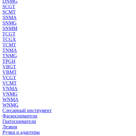
DNMG
SCGT
SCMT
SNMA
SNMG
SNMM
TCGT
TCGX
TCMT
TNMA
TNMG
TPGH
VBGT
VBMT
VCGT
VCMT
VNMA
VNMG
WNMA
WNMG
Слесарный инструмент
Фаскосниматели
Гратосниматели
Лезвия
Ручки и адаптеры