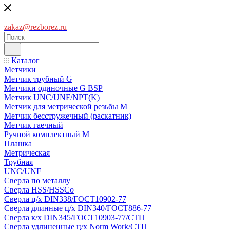
zakaz@rezborez.ru
Каталог
Метчики
Метчик трубный G
Метчики одиночные G BSP
Метчик UNC/UNF/NPT(K)
Метчик для метрической резьбы M
Метчик бесстружечный (раскатник)
Метчик гаечный
Ручной комплектный M
Плашка
Метрическая
Трубная
UNC/UNF
Сверла по металлу
Сверла HSS/HSSCo
Сверла ц/х DIN338/ГОСТ10902-77
Сверла длинные ц/х DIN340/ГОСТ886-77
Сверла к/х DIN345/ГОСТ10903-77/СТП
Сверла удлиненные ц/х Norm Work/СТП