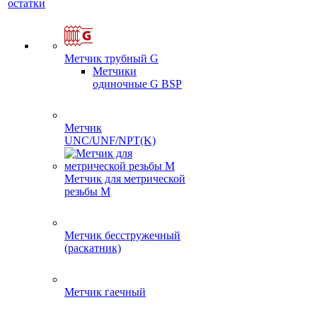
остатки
Метчик трубный G
Метчики
одиночные G BSP
Метчик
UNC/UNF/NPT(K)
Метчик для метрической
резьбы M
Метчик бесстружечный
(раскатник)
Метчик гаечный