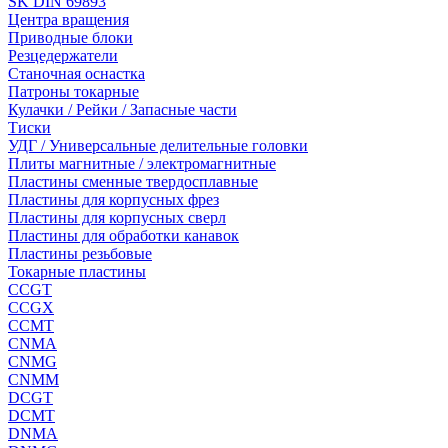
SK DIN 69893
Центра вращения
Приводные блоки
Резцедержатели
Станочная оснастка
Патроны токарные
Кулачки / Рейки / Запасные части
Тиски
УДГ / Универсальные делительные головки
Плиты магнитные / электромагнитные
Пластины сменные твердосплавные
Пластины для корпусных фрез
Пластины для корпусных сверл
Пластины для обработки канавок
Пластины резьбовые
Токарные пластины
CCGT
CCGX
CCMT
CNMA
CNMG
CNMM
DCGT
DCMT
DNMA