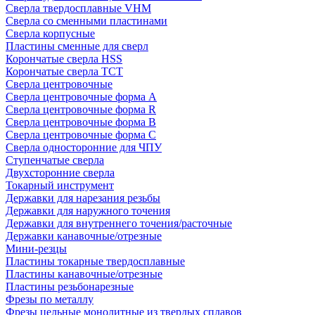
Сверла твердосплавные VHM
Сверла со сменными пластинами
Сверла корпусные
Пластины сменные для сверл
Корончатые сверла HSS
Корончатые сверла TCT
Сверла центровочные
Сверла центровочные форма A
Сверла центровочные форма R
Сверла центровочные форма B
Сверла центровочные форма C
Сверла односторонние для ЧПУ
Ступенчатые сверла
Двухсторонние сверла
Токарный инструмент
Державки для нарезания резьбы
Державки для наружного точения
Державки для внутреннего точения/расточные
Державки канавочные/отрезные
Мини-резцы
Пластины токарные твердосплавные
Пластины канавочные/отрезные
Пластины резьбонарезные
Фрезы по металлу
Фрезы цельные монолитные из твердых сплавов