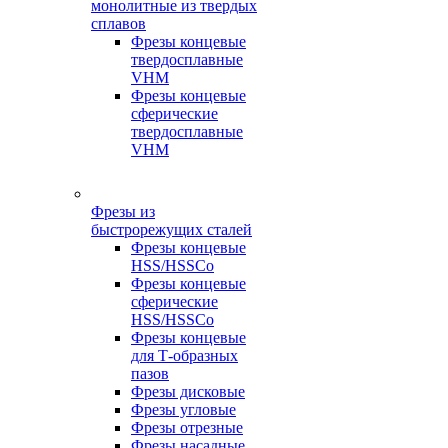
монолитные из твердых
сплавов
Фрезы концевые
твердосплавные
VHM
Фрезы концевые
сферические
твердосплавные
VHM
Фрезы из
быстрорежущих сталей
Фрезы концевые
HSS/HSSCo
Фрезы концевые
сферические
HSS/HSSCo
Фрезы концевые
для Т-образных
пазов
Фрезы дисковые
Фрезы угловые
Фрезы отрезные
Фрезы насадные