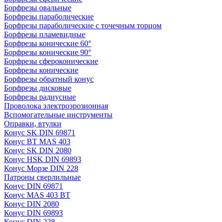
Борфрезы овальные
Борфрезы параболические
Борфрезы параболические с точечным торцом
Борфрезы пламевидные
Борфрезы конические 60°
Борфрезы конические 90°
Борфрезы сфероконические
Борфрезы конические
Борфрезы обратный конус
Борфрезы дисковые
Борфрезы радиусные
Проволока электроэрозионная
Вспомогательные инструменты
Оправки, втулки
Конус SK DIN 69871
Конус BT MAS 403
Конус SK DIN 2080
Конус HSK DIN 69893
Конус Морзе DIN 228
Патроны сверлильные
Конус DIN 69871
Конус MAS 403 BT
Конус DIN 2080
Конус DIN 69893
Конус DIN 228