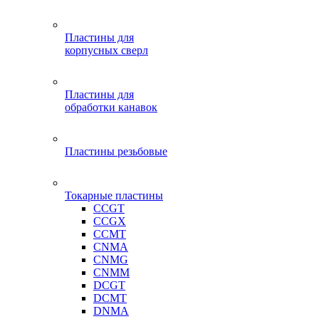
Пластины для
корпусных сверл
Пластины для
обработки канавок
Пластины резьбовые
Токарные пластины
CCGT
CCGX
CCMT
CNMA
CNMG
CNMM
DCGT
DCMT
DNMA