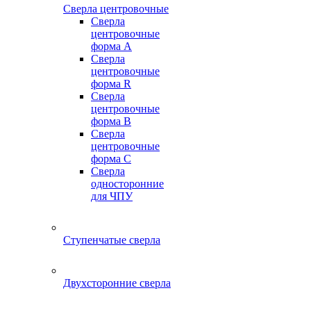
Сверла центровочные
Сверла
центровочные
форма A
Сверла
центровочные
форма R
Сверла
центровочные
форма B
Сверла
центровочные
форма C
Сверла
односторонние
для ЧПУ
Ступенчатые сверла
Двухсторонние сверла