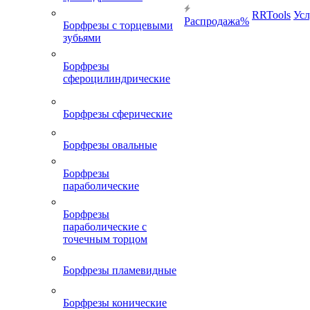
RRTools
Усл
Распродажа%
Борфрезы с торцевыми
зубьями
Борфрезы
сфероцилиндрические
Борфрезы сферические
Борфрезы овальные
Борфрезы
параболические
Борфрезы
параболические с
точечным торцом
Борфрезы пламевидные
Борфрезы конические