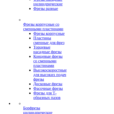
цилиндрические
Фрезы разные
Фрезы корпусные со
сменными пластинами
Фрезы корпусные
Пластины
сменные для фрез
Торцевые
насадные фрезы
Концевые фрезы
со сменными
пластинами
Высокоскоростные
для высоких подач
фрезы
Дисковые фрезы
Фасочные фрезы
Фрезы для Т-
образных пазов
Борфрезы
цилиндрические