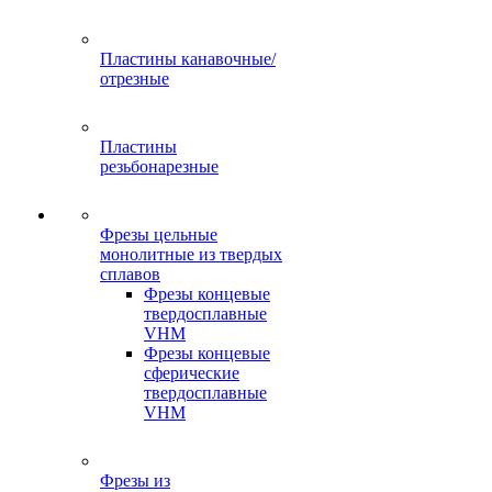
Пластины канавочные/
отрезные
Пластины
резьбонарезные
Фрезы цельные
монолитные из твердых
сплавов
Фрезы концевые
твердосплавные
VHM
Фрезы концевые
сферические
твердосплавные
VHM
Фрезы из