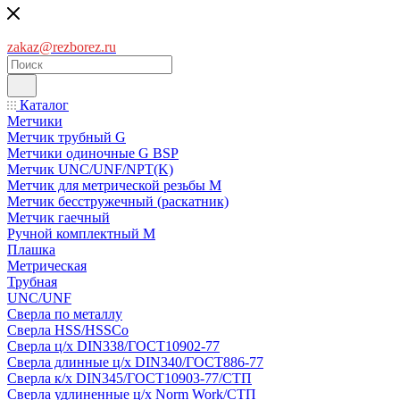
zakaz@rezborez.ru
Каталог
Метчики
Метчик трубный G
Метчики одиночные G BSP
Метчик UNC/UNF/NPT(K)
Метчик для метрической резьбы M
Метчик бесстружечный (раскатник)
Метчик гаечный
Ручной комплектный M
Плашка
Метрическая
Трубная
UNC/UNF
Сверла по металлу
Сверла HSS/HSSCo
Сверла ц/х DIN338/ГОСТ10902-77
Сверла длинные ц/х DIN340/ГОСТ886-77
Сверла к/х DIN345/ГОСТ10903-77/СТП
Сверла удлиненные ц/х Norm Work/СТП