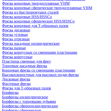
Фрезы концевые твердосплавные VHM
Фрезы концевые сферические твердосплавные VHM
Фрезы из быстрорежущих сталей
Фрезы концевые HSS/HSSCo
Фрезы концевые сферические HSS/HSSCo
Фрезы концевые для Т-образных пазов
Фрезы дисковые
Фрезы угловые
Фрезы отрезные
Фрезы насадные цилиндрические
Фрезы разные
Фрезы корпусные со сменными пластинами
Фрезы корпусные
Пластины сменные для фрез
Торцевые насадные фрезы
Концевые фрезы со сменными пластинами
Высокоскоростные для высоких подач фрезы
Дисковые фрезы
Фасочные фрезы
Фрезы для Т-образных пазов
Борфрезы
Борфрезы цилиндрические
Борфрезы с торцевыми зубьями
Борфрезы сфероцилиндрические
Борфрезы сферические