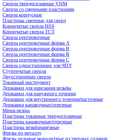
Сверла твердосплавные VHM
Сверла со сменными пластинами
Сверла корпусные
Пластины сменные для сверл
Корончатые сверла HSS
Корончатые сверла TCT
Сверла центровочные
Сверла центровочные форма A
Сверла центровочные форма R
Сверла центровочные форма B
Сверла центровочные форма C
Сверла односторонние для ЧПУ
Ступенчатые сверла
Двухсторонние сверла
Токарный инструмент
Державки для нарезания резьбы
Державки для наружного точения
Державки для внутреннего точения/расточные
Державки канавочные/отрезные
Мини-резцы
Пластины токарные твердосплавные
Пластины канавочные/отрезные
Пластины резьбонарезные
Фрезы по металлу
Фрезы цельные монолитные из твердых сплавов