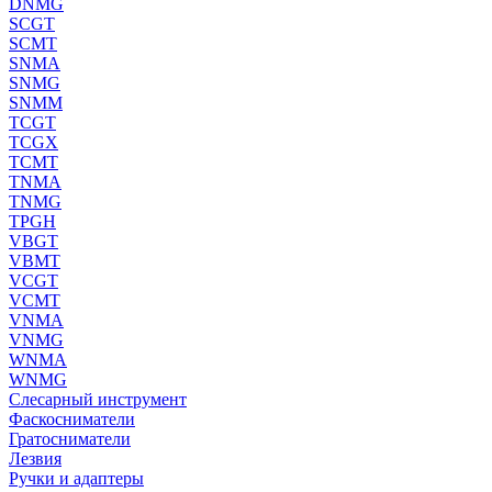
DNMG
SCGT
SCMT
SNMA
SNMG
SNMM
TCGT
TCGX
TCMT
TNMA
TNMG
TPGH
VBGT
VBMT
VCGT
VCMT
VNMA
VNMG
WNMA
WNMG
Слесарный инструмент
Фаскосниматели
Гратосниматели
Лезвия
Ручки и адаптеры