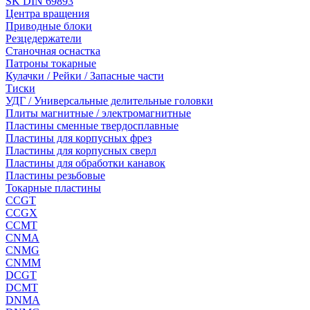
SK DIN 69893
Центра вращения
Приводные блоки
Резцедержатели
Станочная оснастка
Патроны токарные
Кулачки / Рейки / Запасные части
Тиски
УДГ / Универсальные делительные головки
Плиты магнитные / электромагнитные
Пластины сменные твердосплавные
Пластины для корпусных фрез
Пластины для корпусных сверл
Пластины для обработки канавок
Пластины резьбовые
Токарные пластины
CCGT
CCGX
CCMT
CNMA
CNMG
CNMM
DCGT
DCMT
DNMA