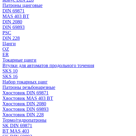
Патроны цанговые
DIN 69871
MAS 403 BT
DIN 2080
DIN 69893
PSC
DIN 228
Цанги
OZ
ER
Токарные цанги
Втулки для автоматов продольного точения
SKS 10
SKS 16
Набор токарных цанг
Патроны резьбонарезные
Хвостовик DIN 69871
Хвостовик MAS 403 BT
Хвостовик DIN 2080
Хвостовик DIN 69893
Хвостовик DIN 228
Термо/гидропатроны
SK DIN 69871
BT MAS 403