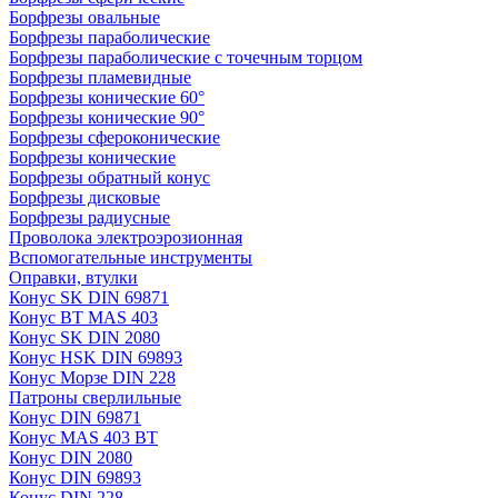
Борфрезы овальные
Борфрезы параболические
Борфрезы параболические с точечным торцом
Борфрезы пламевидные
Борфрезы конические 60°
Борфрезы конические 90°
Борфрезы сфероконические
Борфрезы конические
Борфрезы обратный конус
Борфрезы дисковые
Борфрезы радиусные
Проволока электроэрозионная
Вспомогательные инструменты
Оправки, втулки
Конус SK DIN 69871
Конус BT MAS 403
Конус SK DIN 2080
Конус HSK DIN 69893
Конус Морзе DIN 228
Патроны сверлильные
Конус DIN 69871
Конус MAS 403 BT
Конус DIN 2080
Конус DIN 69893
Конус DIN 228