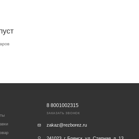
пуст
варов
8 8001002315
ЗАКАЗАТЬ ЗВОНОК
аты
авки
zakaz@rezborez.ru
товар
241023, г. Брянск, ул. Степная, д. 13