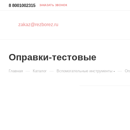
8 8001002315
ЗАКАЗАТЬ ЗВОНОК
zakaz@rezborez.ru
Оправки-тестовые
—
—
—
Главная
Каталог
Вспомогательные инструменты
Оп