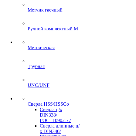
Метчик гаечный
Ручной комплектный M
Метрическая
Трубная
UNC/UNF
Сверла HSS/HSSCo
Сверла ц/х
DIN338/
ГОСТ10902-77
Сверла длинные ц/
х DIN340/