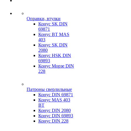
Оправки, втулки
Конус SK DIN
69871
Конус BT MAS
403
Конус SK DIN
2080
Конус HSK DIN
69893
Конус Морзе DIN
228
Патроны сверлильные
Конус DIN 69871
Конус MAS 403
BT
Конус DIN 2080
Конус DIN 69893
Конус DIN 228