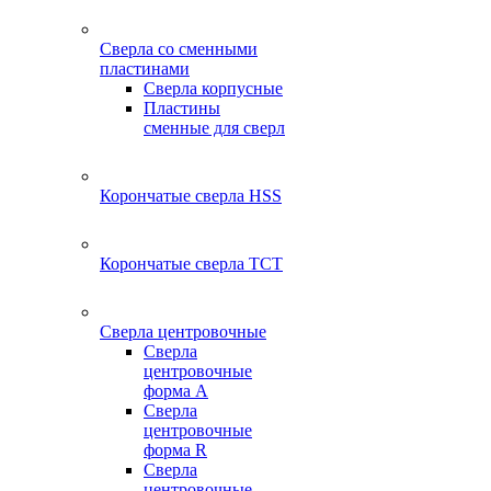
Сверла со сменными
пластинами
Сверла корпусные
Пластины
сменные для сверл
Корончатые сверла HSS
Корончатые сверла TCT
Сверла центровочные
Сверла
центровочные
форма A
Сверла
центровочные
форма R
Сверла
центровочные