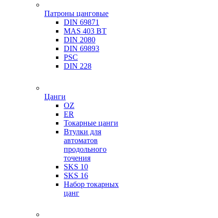
Патроны цанговые
DIN 69871
MAS 403 BT
DIN 2080
DIN 69893
PSC
DIN 228
Цанги
OZ
ER
Токарные цанги
Втулки для
автоматов
продольного
точения
SKS 10
SKS 16
Набор токарных
цанг