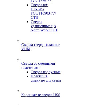
ГОСТ886-77
Сверла к/х
DIN345/
ГОСТ10903-77/
СТП
Сверла
удлиненные ц/х
Norm Work/СТП
Сверла твердосплавные
VHM
Сверла со сменными
пластинами
Сверла корпусные
Пластины
сменные для сверл
Корончатые сверла HSS