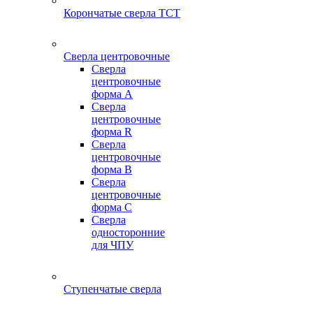
Корончатые сверла TCT
Сверла центровочные
Сверла
центровочные
форма A
Сверла
центровочные
форма R
Сверла
центровочные
форма B
Сверла
центровочные
форма C
Сверла
односторонние
для ЧПУ
Ступенчатые сверла