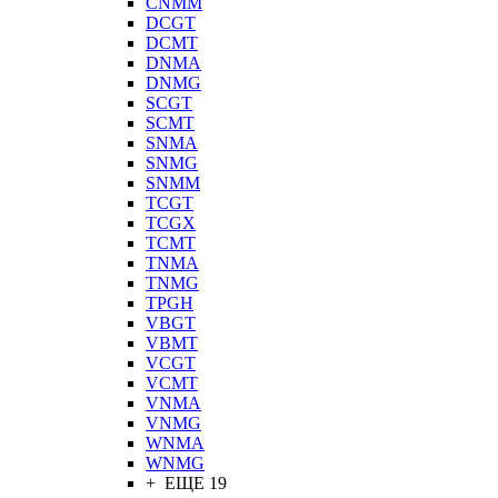
CNMM
DCGT
DCMT
DNMA
DNMG
SCGT
SCMT
SNMA
SNMG
SNMM
TCGT
TCGX
TCMT
TNMA
TNMG
TPGH
VBGT
VBMT
VCGT
VCMT
VNMA
VNMG
WNMA
WNMG
+ ЕЩЕ 19