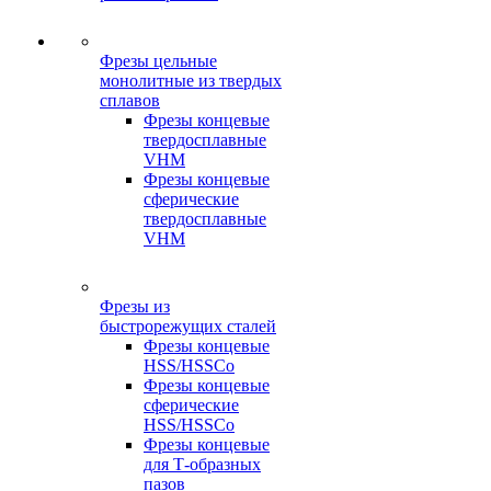
Фрезы цельные
монолитные из твердых
сплавов
Фрезы концевые
твердосплавные
VHM
Фрезы концевые
сферические
твердосплавные
VHM
Фрезы из
быстрорежущих сталей
Фрезы концевые
HSS/HSSCo
Фрезы концевые
сферические
HSS/HSSCo
Фрезы концевые
для Т-образных
пазов