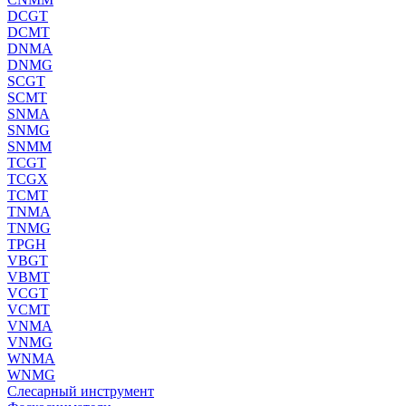
DCGT
DCMT
DNMA
DNMG
SCGT
SCMT
SNMA
SNMG
SNMM
TCGT
TCGX
TCMT
TNMA
TNMG
TPGH
VBGT
VBMT
VCGT
VCMT
VNMA
VNMG
WNMA
WNMG
Слесарный инструмент