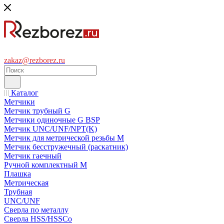
zakaz@rezborez.ru
Каталог
Метчики
Метчик трубный G
Метчики одиночные G BSP
Метчик UNC/UNF/NPT(K)
Метчик для метрической резьбы M
Метчик бесстружечный (раскатник)
Метчик гаечный
Ручной комплектный M
Плашка
Метрическая
Трубная
UNC/UNF
Сверла по металлу
Сверла HSS/HSSCo