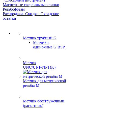
Слесарный инструмент
Магнитные сверлильные станки
Резьбофрезы
Распродажа. Скидки. Складские
остатки
Метчик трубный G
Метчики
одиночные G BSP
Метчик
UNC/UNF/NPT(K)
Метчик для метрической
резьбы M
Метчик бесстружечный
(раскатник)