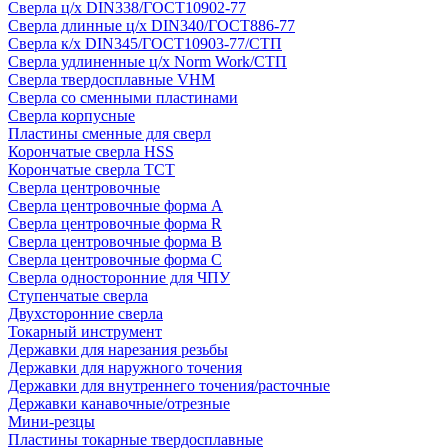
Сверла ц/х DIN338/ГОСТ10902-77
Сверла длинные ц/х DIN340/ГОСТ886-77
Сверла к/х DIN345/ГОСТ10903-77/СТП
Сверла удлиненные ц/х Norm Work/СТП
Сверла твердосплавные VHM
Сверла со сменными пластинами
Сверла корпусные
Пластины сменные для сверл
Корончатые сверла HSS
Корончатые сверла TCT
Сверла центровочные
Сверла центровочные форма A
Сверла центровочные форма R
Сверла центровочные форма B
Сверла центровочные форма C
Сверла односторонние для ЧПУ
Ступенчатые сверла
Двухсторонние сверла
Токарный инструмент
Державки для нарезания резьбы
Державки для наружного точения
Державки для внутреннего точения/расточные
Державки канавочные/отрезные
Мини-резцы
Пластины токарные твердосплавные