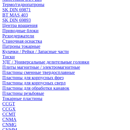
Термо/гидропатроны
SK DIN 69871
BT MAS 403
SK DIN 69893
Центра вращения
Приводные блоки
Резцедержатели
Станочная оснастка
Патроны токарные
Кулачки / Рейки / Запасные части
Тиски
УДГ / Универсальные делительные головки
Плиты магнитные / электромагнитные
Пластины сменные твердосплавные
Пластины для корпусных фрез
Пластины для корпусных сверл
Пластины для обработки канавок
Пластины резьбовые
Токарные пластины
CCGT
CCGX
CCMT
CNMA
CNMG
CNMM