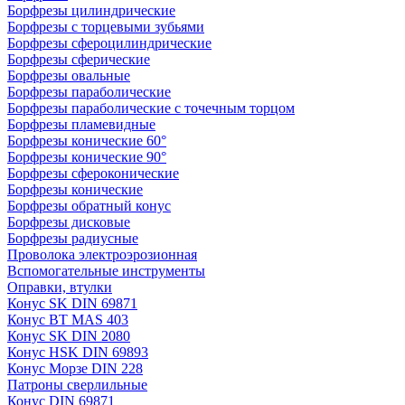
Борфрезы цилиндрические
Борфрезы с торцевыми зубьями
Борфрезы сфероцилиндрические
Борфрезы сферические
Борфрезы овальные
Борфрезы параболические
Борфрезы параболические с точечным торцом
Борфрезы пламевидные
Борфрезы конические 60°
Борфрезы конические 90°
Борфрезы сфероконические
Борфрезы конические
Борфрезы обратный конус
Борфрезы дисковые
Борфрезы радиусные
Проволока электроэрозионная
Вспомогательные инструменты
Оправки, втулки
Конус SK DIN 69871
Конус BT MAS 403
Конус SK DIN 2080
Конус HSK DIN 69893
Конус Морзе DIN 228
Патроны сверлильные
Конус DIN 69871