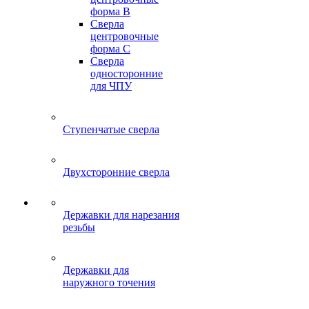
форма B
Сверла
центровочные
форма C
Сверла
односторонние
для ЧПУ
Ступенчатые сверла
Двухсторонние сверла
Державки для нарезания
резьбы
Державки для
наружного точения