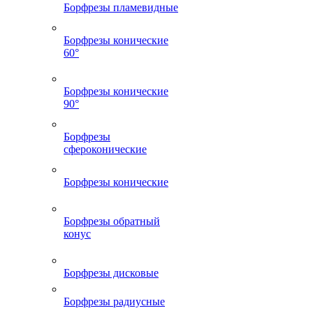
Борфрезы пламевидные
Борфрезы конические
60°
Борфрезы конические
90°
Борфрезы
сфероконические
Борфрезы конические
Борфрезы обратный
конус
Борфрезы дисковые
Борфрезы радиусные