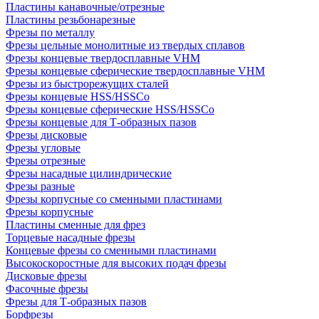
Пластины канавочные/отрезные
Пластины резьбонарезные
Фрезы по металлу
Фрезы цельные монолитные из твердых сплавов
Фрезы концевые твердосплавные VHM
Фрезы концевые сферические твердосплавные VHM
Фрезы из быстрорежущих сталей
Фрезы концевые HSS/HSSCo
Фрезы концевые сферические HSS/HSSCo
Фрезы концевые для Т-образных пазов
Фрезы дисковые
Фрезы угловые
Фрезы отрезные
Фрезы насадные цилиндрические
Фрезы разные
Фрезы корпусные со сменными пластинами
Фрезы корпусные
Пластины сменные для фрез
Торцевые насадные фрезы
Концевые фрезы со сменными пластинами
Высокоскоростные для высоких подач фрезы
Дисковые фрезы
Фасочные фрезы
Фрезы для Т-образных пазов
Борфрезы