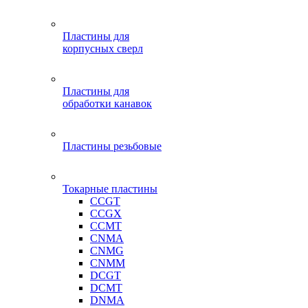
Пластины для
корпусных сверл
Пластины для
обработки канавок
Пластины резьбовые
Токарные пластины
CCGT
CCGX
CCMT
CNMA
CNMG
CNMM
DCGT
DCMT
DNMA