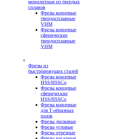
монолитные из твердых
сплавов
Фрезы концевые
твердосплавные
VHM
Фрезы концевые
сферические
твердосплавные
VHM
Фрезы из
быстрорежущих сталей
Фрезы концевые
HSS/HSSCo
Фрезы концевые
сферические
HSS/HSSCo
Фрезы концевые
для Т-образных
пазов
Фрезы дисковые
Фрезы угловые
Фрезы отрезные
Фрезы насадные