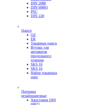
DIN 2080
DIN 69893
PSC
DIN 228
Цанги
OZ
ER
Токарные цанги
Втулки для
автоматов
продольного
точения
SKS 10
SKS 16
Набор токарных
цанг
Патроны
резьбонарезные
Хвостовик DIN
69871