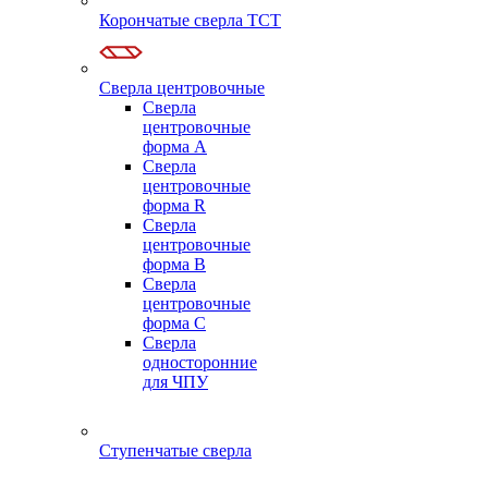
Корончатые сверла TCT
Сверла центровочные
Сверла
центровочные
форма A
Сверла
центровочные
форма R
Сверла
центровочные
форма B
Сверла
центровочные
форма C
Сверла
односторонние
для ЧПУ
Ступенчатые сверла