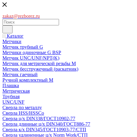
zakaz@rezborez.ru
Каталог
Метчики
Метчик трубный G
Метчики одиночные G BSP
Метчик UNC/UNF/NPT(K)
Метчик для метрической резьбы M
Метчик бесстружечный (раскатник)
Метчик гаечный
Ручной комплектный M
Плашка
Метрическая
Трубная
UNC/UNF
Сверла по металлу
Сверла HSS/HSSCo
Сверла ц/х DIN338/ГОСТ10902-77
Сверла длинные ц/х DIN340/ГОСТ886-77
Сверла к/х DIN345/ГОСТ10903-77/СТП
Сверла удлиненные ц/х Norm Work/СТП