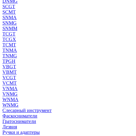
DNMG
SCGT
SCMT
SNMA
SNMG
SNMM
TCGT
TCGX
TCMT
TNMA
TNMG
TPGH
VBGT
VBMT
VCGT
VCMT
VNMA
VNMG
WNMA
WNMG
Слесарный инструмент
Фаскосниматели
Гратосниматели
Лезвия
Ручки и адаптеры