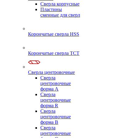
Сверла корпусные
Пластины
сменные для сверл
Корончатые сверла HSS
Корончатые сверла TCT
Сверла центровочные
Сверла
центровочные
форма A
Сверла
центровочные
форма R
Сверла
центровочные
форма B
Сверла
центровочные