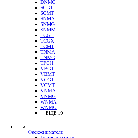
DNMG
SCGT
SCMT
SNMA
SNMG
SNMM
TCGT
TCGX
TCMT
TNMA
TNMG
TPGH
VBGT
VBMT
VCGT
VCMT
VNMA
VNMG
WNMA
WNMG
+ ЕЩЕ 19
Фаскосниматели
Гратосниматели