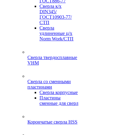
ГОСТ886-77
Сверла к/х
DIN345/
ГОСТ10903-77/
СТП
Сверла
удлиненные ц/х
Norm Work/СТП
Сверла твердосплавные
VHM
Сверла со сменными
пластинами
Сверла корпусные
Пластины
сменные для сверл
Корончатые сверла HSS