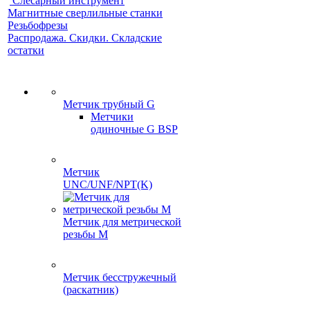
Слесарный инструмент
Магнитные сверлильные станки
Резьбофрезы
Распродажа. Скидки. Складские
остатки
Метчик трубный G
Метчики
одиночные G BSP
Метчик
UNC/UNF/NPT(K)
Метчик для метрической
резьбы M
Метчик бесстружечный
(раскатник)