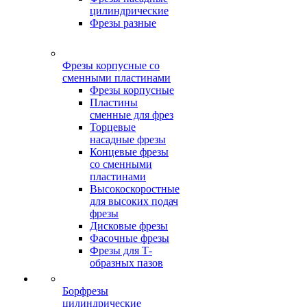
цилиндрические
Фрезы разные
Фрезы корпусные со
сменными пластинами
Фрезы корпусные
Пластины
сменные для фрез
Торцевые
насадные фрезы
Концевые фрезы
со сменными
пластинами
Высокоскоростные
для высоких подач
фрезы
Дисковые фрезы
Фасочные фрезы
Фрезы для Т-
образных пазов
Борфрезы
цилиндрические