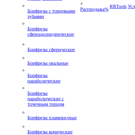
RRTools
Усл
Распродажа%
Борфрезы с торцевыми
зубьями
Борфрезы
сфероцилиндрические
Борфрезы сферические
Борфрезы овальные
Борфрезы
параболические
Борфрезы
параболические с
точечным торцом
Борфрезы пламевидные
Борфрезы конические