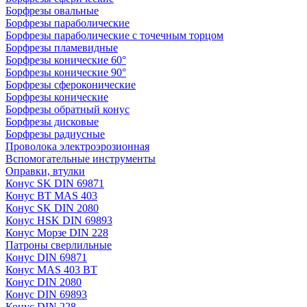
Борфрезы овальные
Борфрезы параболические
Борфрезы параболические с точечным торцом
Борфрезы пламевидные
Борфрезы конические 60°
Борфрезы конические 90°
Борфрезы сфероконические
Борфрезы конические
Борфрезы обратный конус
Борфрезы дисковые
Борфрезы радиусные
Проволока электроэрозионная
Вспомогательные инструменты
Оправки, втулки
Конус SK DIN 69871
Конус BT MAS 403
Конус SK DIN 2080
Конус HSK DIN 69893
Конус Морзе DIN 228
Патроны сверлильные
Конус DIN 69871
Конус MAS 403 BT
Конус DIN 2080
Конус DIN 69893
Конус DIN 228