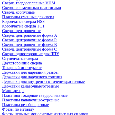
Сверла твердосплавные VHM
Сверла со сменными пластинами
Сверла корпусные
Пластины сменные для сверл
Корончатые сверла HSS
Корончатые сверла TCT
Сверла центровочные
Сверла центровочные форма A
Сверла центровочные форма R
Сверла центровочные форма B
Сверла центровочные форма C
Сверла односторонние для ЧПУ
Ступенчатые сверла
Двухсторонние сверла
Токарный инструмент
Державки для нарезания резьбы
Державки для наружного точения
Державки для внутреннего точения/расточные
Державки канавочные/отрезные
Мини-резцы
Пластины токарные твердосплавные
Пластины канавочные/отрезные
Пластины резьбонарезные
Фрезы по металлу
Фрезы цельные монолитные из твердых сплавов