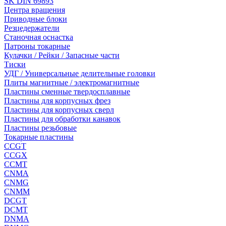
SK DIN 69893
Центра вращения
Приводные блоки
Резцедержатели
Станочная оснастка
Патроны токарные
Кулачки / Рейки / Запасные части
Тиски
УДГ / Универсальные делительные головки
Плиты магнитные / электромагнитные
Пластины сменные твердосплавные
Пластины для корпусных фрез
Пластины для корпусных сверл
Пластины для обработки канавок
Пластины резьбовые
Токарные пластины
CCGT
CCGX
CCMT
CNMA
CNMG
CNMM
DCGT
DCMT
DNMA