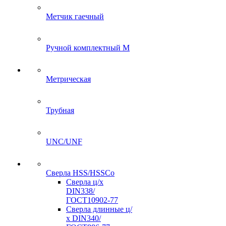
Метчик гаечный
Ручной комплектный M
Метрическая
Трубная
UNC/UNF
Сверла HSS/HSSCo
Сверла ц/х
DIN338/
ГОСТ10902-77
Сверла длинные ц/
х DIN340/