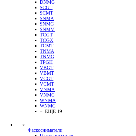
DNMG
SCGT
SCMT
SNMA
SNMG
SNMM
TCGT
TCGX
TCMT
TNMA
TNMG
TPGH
VBGT
VBMT
VCGT
VCMT
VNMA
VNMG
WNMA
WNMG
+ ЕЩЕ 19
Фаскосниматели
Гратосниматели