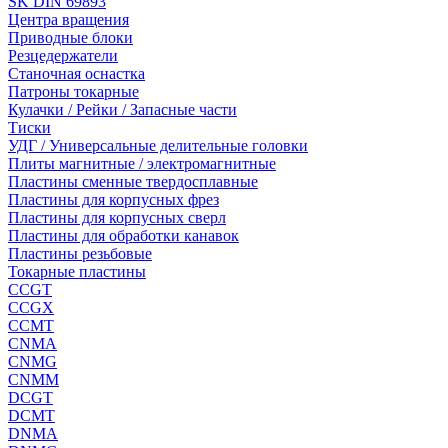
SK DIN 69893
Центра вращения
Приводные блоки
Резцедержатели
Станочная оснастка
Патроны токарные
Кулачки / Рейки / Запасные части
Тиски
УДГ / Универсальные делительные головки
Плиты магнитные / электромагнитные
Пластины сменные твердосплавные
Пластины для корпусных фрез
Пластины для корпусных сверл
Пластины для обработки канавок
Пластины резьбовые
Токарные пластины
CCGT
CCGX
CCMT
CNMA
CNMG
CNMM
DCGT
DCMT
DNMA