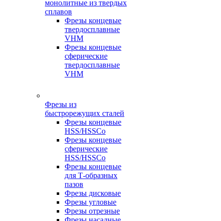
монолитные из твердых
сплавов
Фрезы концевые
твердосплавные
VHM
Фрезы концевые
сферические
твердосплавные
VHM
Фрезы из
быстрорежущих сталей
Фрезы концевые
HSS/HSSCo
Фрезы концевые
сферические
HSS/HSSCo
Фрезы концевые
для Т-образных
пазов
Фрезы дисковые
Фрезы угловые
Фрезы отрезные
Фрезы насадные