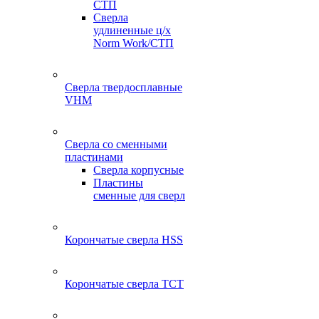
СТП
Сверла
удлиненные ц/х
Norm Work/СТП
Сверла твердосплавные
VHM
Сверла со сменными
пластинами
Сверла корпусные
Пластины
сменные для сверл
Корончатые сверла HSS
Корончатые сверла TCT