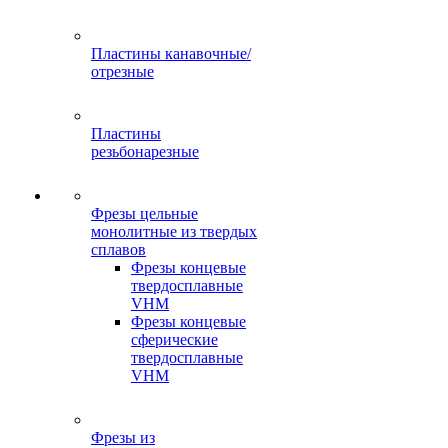
Пластины канавочные/
отрезные
Пластины
резьбонарезные
Фрезы цельные
монолитные из твердых
сплавов
Фрезы концевые
твердосплавные
VHM
Фрезы концевые
сферические
твердосплавные
VHM
Фрезы из