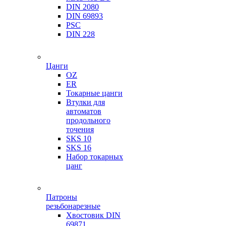
DIN 2080
DIN 69893
PSC
DIN 228
Цанги
OZ
ER
Токарные цанги
Втулки для
автоматов
продольного
точения
SKS 10
SKS 16
Набор токарных
цанг
Патроны
резьбонарезные
Хвостовик DIN
69871