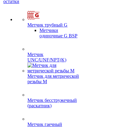
остатки
Метчик трубный G
Метчики
одиночные G BSP
Метчик
UNC/UNF/NPT(K)
Метчик для метрической
резьбы M
Метчик бесстружечный
(раскатник)
Метчик гаечный