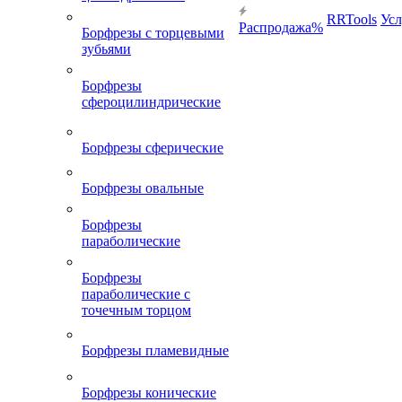
RRTools
Усл
Распродажа%
Борфрезы с торцевыми
зубьями
Борфрезы
сфероцилиндрические
Борфрезы сферические
Борфрезы овальные
Борфрезы
параболические
Борфрезы
параболические с
точечным торцом
Борфрезы пламевидные
Борфрезы конические