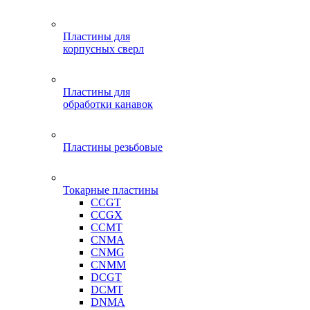
Пластины для
корпусных сверл
Пластины для
обработки канавок
Пластины резьбовые
Токарные пластины
CCGT
CCGX
CCMT
CNMA
CNMG
CNMM
DCGT
DCMT
DNMA