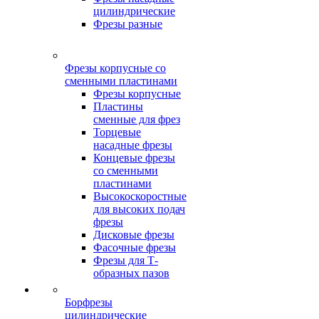
цилиндрические
Фрезы разные
Фрезы корпусные со
сменными пластинами
Фрезы корпусные
Пластины
сменные для фрез
Торцевые
насадные фрезы
Концевые фрезы
со сменными
пластинами
Высокоскоростные
для высоких подач
фрезы
Дисковые фрезы
Фасочные фрезы
Фрезы для Т-
образных пазов
Борфрезы
цилиндрические