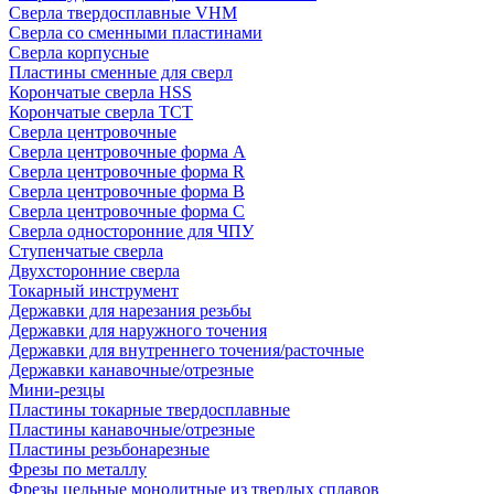
Сверла твердосплавные VHM
Сверла со сменными пластинами
Сверла корпусные
Пластины сменные для сверл
Корончатые сверла HSS
Корончатые сверла TCT
Сверла центровочные
Сверла центровочные форма A
Сверла центровочные форма R
Сверла центровочные форма B
Сверла центровочные форма C
Сверла односторонние для ЧПУ
Ступенчатые сверла
Двухсторонние сверла
Токарный инструмент
Державки для нарезания резьбы
Державки для наружного точения
Державки для внутреннего точения/расточные
Державки канавочные/отрезные
Мини-резцы
Пластины токарные твердосплавные
Пластины канавочные/отрезные
Пластины резьбонарезные
Фрезы по металлу
Фрезы цельные монолитные из твердых сплавов