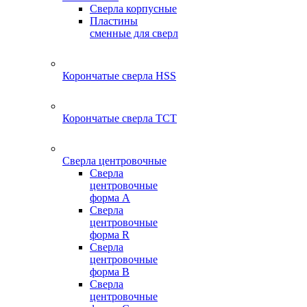
Сверла корпусные
Пластины
сменные для сверл
Корончатые сверла HSS
Корончатые сверла TCT
Сверла центровочные
Сверла
центровочные
форма A
Сверла
центровочные
форма R
Сверла
центровочные
форма B
Сверла
центровочные