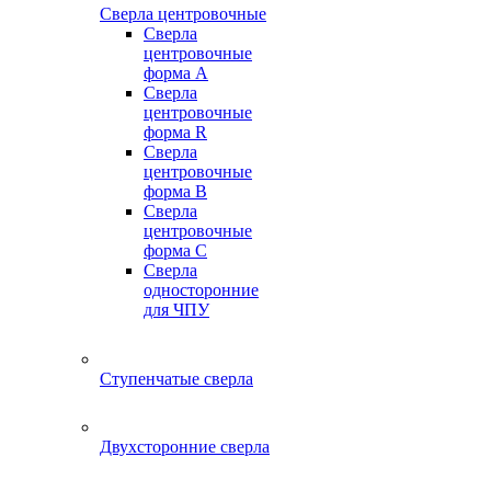
Сверла центровочные
Сверла
центровочные
форма A
Сверла
центровочные
форма R
Сверла
центровочные
форма B
Сверла
центровочные
форма C
Сверла
односторонние
для ЧПУ
Ступенчатые сверла
Двухсторонние сверла