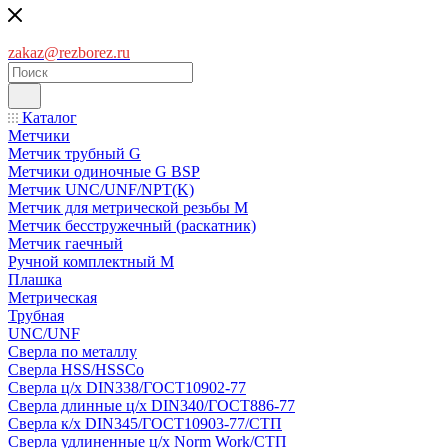
zakaz@rezborez.ru
Каталог
Метчики
Метчик трубный G
Метчики одиночные G BSP
Метчик UNC/UNF/NPT(K)
Метчик для метрической резьбы M
Метчик бесстружечный (раскатник)
Метчик гаечный
Ручной комплектный M
Плашка
Метрическая
Трубная
UNC/UNF
Сверла по металлу
Сверла HSS/HSSCo
Сверла ц/х DIN338/ГОСТ10902-77
Сверла длинные ц/х DIN340/ГОСТ886-77
Сверла к/х DIN345/ГОСТ10903-77/СТП
Сверла удлиненные ц/х Norm Work/СТП