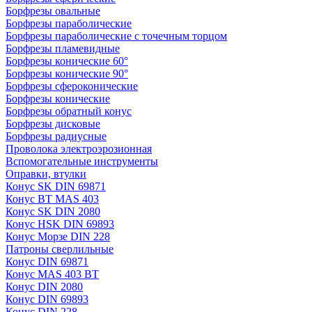
Борфрезы овальные
Борфрезы параболические
Борфрезы параболические с точечным торцом
Борфрезы пламевидные
Борфрезы конические 60°
Борфрезы конические 90°
Борфрезы сфероконические
Борфрезы конические
Борфрезы обратный конус
Борфрезы дисковые
Борфрезы радиусные
Проволока электроэрозионная
Вспомогательные инструменты
Оправки, втулки
Конус SK DIN 69871
Конус BT MAS 403
Конус SK DIN 2080
Конус HSK DIN 69893
Конус Морзе DIN 228
Патроны сверлильные
Конус DIN 69871
Конус MAS 403 BT
Конус DIN 2080
Конус DIN 69893
Конус DIN 228