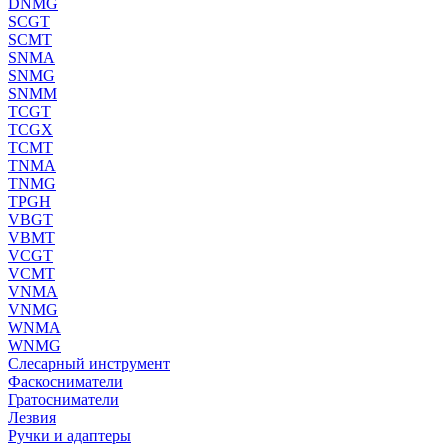
DNMG
SCGT
SCMT
SNMA
SNMG
SNMM
TCGT
TCGX
TCMT
TNMA
TNMG
TPGH
VBGT
VBMT
VCGT
VCMT
VNMA
VNMG
WNMA
WNMG
Слесарный инструмент
Фаскосниматели
Гратосниматели
Лезвия
Ручки и адаптеры