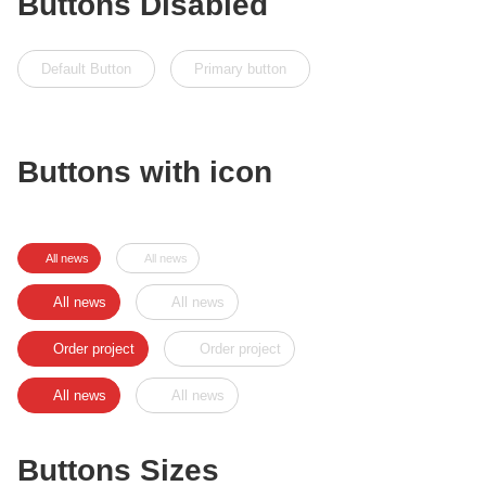
Buttons Disabled
Default Button
Primary button
Buttons with icon
All news
All news
All news
All news
Order project
Order project
All news
All news
Buttons Sizes