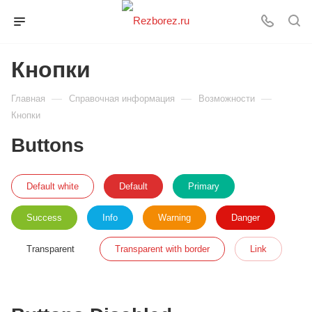
Кнопки
—
—
—
Главная
Справочная информация
Возможности
Кнопки
Buttons
Default white
Default
Primary
Success
Info
Warning
Danger
Transparent
Transparent with border
Link