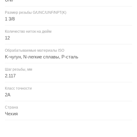
Размер резьбы G/UNC/UNF/NPT(K)
1 3/8
Количество ниток на дюйм
12
Обрабатываемые материалы ISO
K-чугун, N-легкие сплавы, P-сталь
Шаг резьбы, мм
2.117
Класс точности
2А
Страна
Чехия