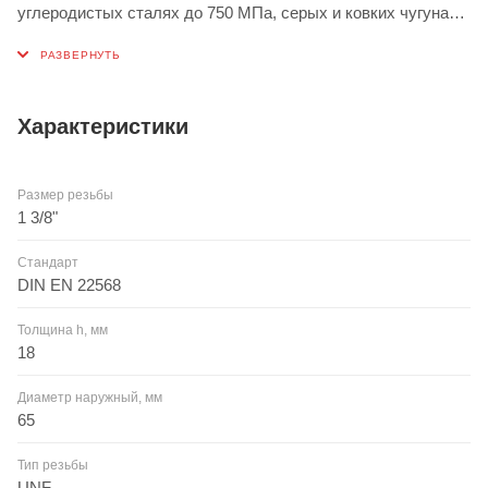
углеродистых сталях до 750 МПа, серых и ковких чугунах,
а также сплавах алюминия и меди. Как альтернатива может
использоваться в сплавах цинка и термопластах.
Характеристики
Размер резьбы
1 3/8"
Стандарт
DIN EN 22568
Толщина h, мм
18
Диаметр наружный, мм
65
Тип резьбы
UNF