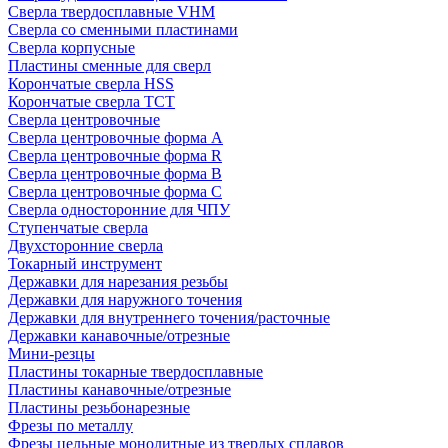
Сверла твердосплавные VHM
Сверла со сменными пластинами
Сверла корпусные
Пластины сменные для сверл
Корончатые сверла HSS
Корончатые сверла TCT
Сверла центровочные
Сверла центровочные форма A
Сверла центровочные форма R
Сверла центровочные форма B
Сверла центровочные форма C
Сверла односторонние для ЧПУ
Ступенчатые сверла
Двухсторонние сверла
Токарный инструмент
Державки для нарезания резьбы
Державки для наружного точения
Державки для внутреннего точения/расточные
Державки канавочные/отрезные
Мини-резцы
Пластины токарные твердосплавные
Пластины канавочные/отрезные
Пластины резьбонарезные
Фрезы по металлу
Фрезы цельные монолитные из твердых сплавов