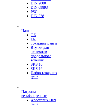
DIN 2080
DIN 69893
PSC
DIN 228
Цанги
OZ
ER
Токарные цанги
Втулки для
автоматов
продольного
точения
SKS 10
SKS 16
Набор токарных
цанг
Патроны
резьбонарезные
Хвостовик DIN
69871