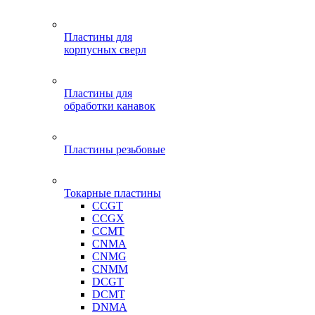
Пластины для
корпусных сверл
Пластины для
обработки канавок
Пластины резьбовые
Токарные пластины
CCGT
CCGX
CCMT
CNMA
CNMG
CNMM
DCGT
DCMT
DNMA