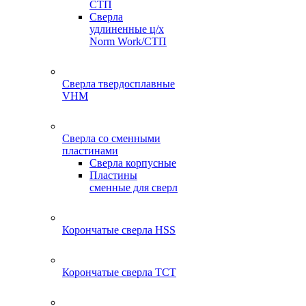
СТП
Сверла
удлиненные ц/х
Norm Work/СТП
Сверла твердосплавные
VHM
Сверла со сменными
пластинами
Сверла корпусные
Пластины
сменные для сверл
Корончатые сверла HSS
Корончатые сверла TCT