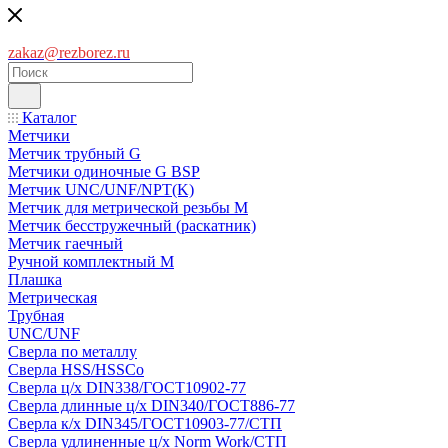
zakaz@rezborez.ru
Каталог
Метчики
Метчик трубный G
Метчики одиночные G BSP
Метчик UNC/UNF/NPT(K)
Метчик для метрической резьбы M
Метчик бесстружечный (раскатник)
Метчик гаечный
Ручной комплектный M
Плашка
Метрическая
Трубная
UNC/UNF
Сверла по металлу
Сверла HSS/HSSCo
Сверла ц/х DIN338/ГОСТ10902-77
Сверла длинные ц/х DIN340/ГОСТ886-77
Сверла к/х DIN345/ГОСТ10903-77/СТП
Сверла удлиненные ц/х Norm Work/СТП