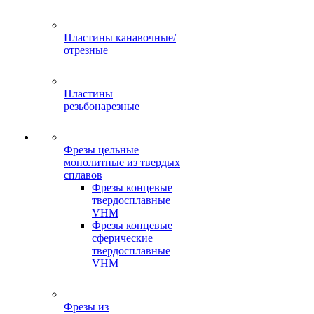
Пластины канавочные/
отрезные
Пластины
резьбонарезные
Фрезы цельные
монолитные из твердых
сплавов
Фрезы концевые
твердосплавные
VHM
Фрезы концевые
сферические
твердосплавные
VHM
Фрезы из