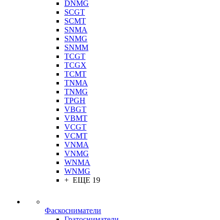
DNMG
SCGT
SCMT
SNMA
SNMG
SNMM
TCGT
TCGX
TCMT
TNMA
TNMG
TPGH
VBGT
VBMT
VCGT
VCMT
VNMA
VNMG
WNMA
WNMG
+ ЕЩЕ 19
Фаскосниматели
Гратосниматели