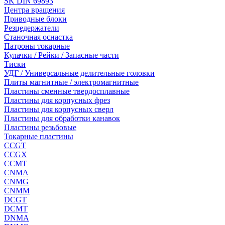
SK DIN 69893
Центра вращения
Приводные блоки
Резцедержатели
Станочная оснастка
Патроны токарные
Кулачки / Рейки / Запасные части
Тиски
УДГ / Универсальные делительные головки
Плиты магнитные / электромагнитные
Пластины сменные твердосплавные
Пластины для корпусных фрез
Пластины для корпусных сверл
Пластины для обработки канавок
Пластины резьбовые
Токарные пластины
CCGT
CCGX
CCMT
CNMA
CNMG
CNMM
DCGT
DCMT
DNMA