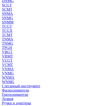
DNMG
SCGT
SCMT
SNMA
SNMG
SNMM
TCGT
TCGX
TCMT
TNMA
TNMG
TPGH
VBGT
VBMT
VCGT
VCMT
VNMA
VNMG
WNMA
WNMG
Слесарный инструмент
Фаскосниматели
Гратосниматели
Лезвия
Ручки и адаптеры