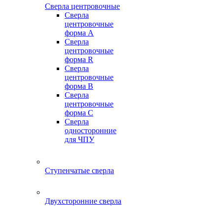
Сверла центровочные
Сверла
центровочные
форма A
Сверла
центровочные
форма R
Сверла
центровочные
форма B
Сверла
центровочные
форма C
Сверла
односторонние
для ЧПУ
Ступенчатые сверла
Двухсторонние сверла