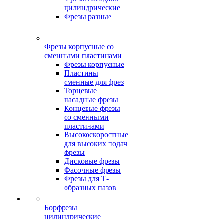
цилиндрические
Фрезы разные
Фрезы корпусные со
сменными пластинами
Фрезы корпусные
Пластины
сменные для фрез
Торцевые
насадные фрезы
Концевые фрезы
со сменными
пластинами
Высокоскоростные
для высоких подач
фрезы
Дисковые фрезы
Фасочные фрезы
Фрезы для Т-
образных пазов
Борфрезы
цилиндрические