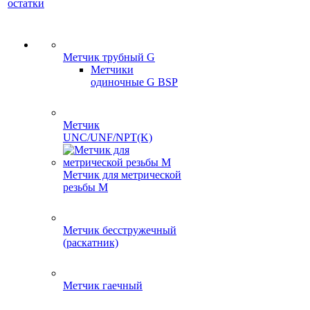
остатки
Метчик трубный G
Метчики
одиночные G BSP
Метчик
UNC/UNF/NPT(K)
Метчик для метрической
резьбы M
Метчик бесстружечный
(раскатник)
Метчик гаечный