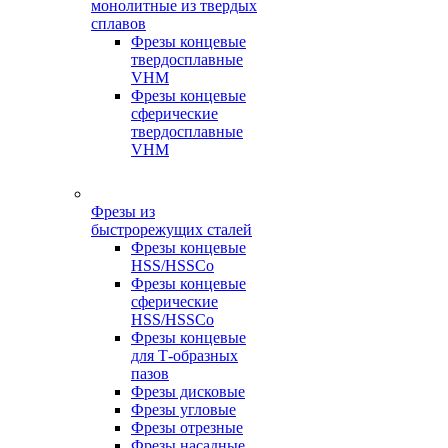
монолитные из твердых
сплавов
Фрезы концевые
твердосплавные
VHM
Фрезы концевые
сферические
твердосплавные
VHM
Фрезы из
быстрорежущих сталей
Фрезы концевые
HSS/HSSCo
Фрезы концевые
сферические
HSS/HSSCo
Фрезы концевые
для Т-образных
пазов
Фрезы дисковые
Фрезы угловые
Фрезы отрезные
Фрезы насадные