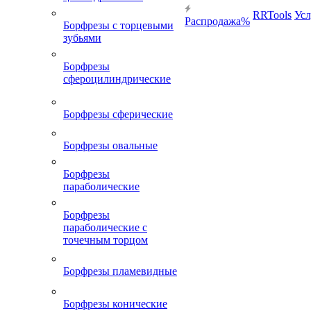
RRTools
Усл
Распродажа%
Борфрезы с торцевыми
зубьями
Борфрезы
сфероцилиндрические
Борфрезы сферические
Борфрезы овальные
Борфрезы
параболические
Борфрезы
параболические с
точечным торцом
Борфрезы пламевидные
Борфрезы конические