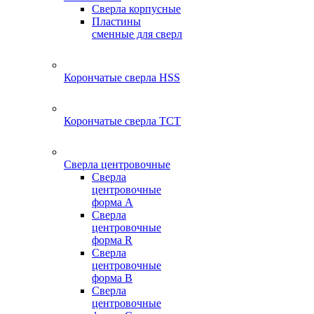
Сверла корпусные
Пластины
сменные для сверл
Корончатые сверла HSS
Корончатые сверла TCT
Сверла центровочные
Сверла
центровочные
форма A
Сверла
центровочные
форма R
Сверла
центровочные
форма B
Сверла
центровочные