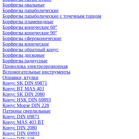
Борфрезы овальные
Борфрезы параболические
Борфрезы параболические с точечным торцом
Борфрезы пламевидные
Борфрезы конические 60°
Борфрезы конические 90°
Борфрезы сфероконические
Борфрезы конические
Борфрезы обратный конус
Борфрезы дисковые
Борфрезы радиусные
Проволока электроэрозионная
Вспомогательные инструменты
Оправки, втулки
Конус SK DIN 69871
Конус BT MAS 403
Конус SK DIN 2080
Конус HSK DIN 69893
Конус Морзе DIN 228
Патроны сверлильные
Конус DIN 69871
Конус MAS 403 BT
Конус DIN 2080
Конус DIN 69893
Конус DIN 228