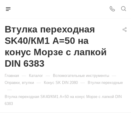
Втулка переходная
SK40/КМ1 A=50 на
конус Морзе с лапкой
DIN 6383
—
—
—
Главная
Каталог
Вспомогательные инструменты
—
—
Оправки, втулки
Конус SK DIN 2080
Втулки переходные
—
Втулка переходная SK40/КМ1 A=50 на конус Морзе с лапкой DIN
6383