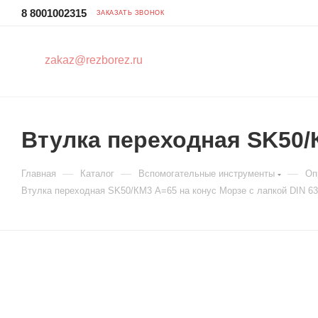
8 8001002315
ЗАКАЗАТЬ ЗВОНОК
zakaz@rezborez.ru
Втулка переходная SK50/К
—
—
—
Главная
Каталог
Вспомогательные инструменты
Оп
Втулка переходная SK50/КМ3 A=65 на конус Морзе с лапкой DIN 6