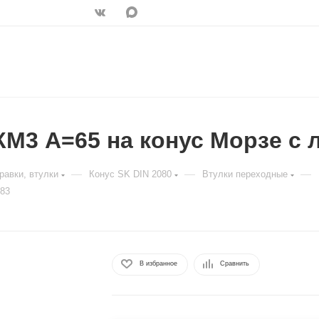
М3 A=65 на конус Морзе с л
—
—
—
равки, втулки
Конус SK DIN 2080
Втулки переходные
383
В избранное
Сравнить