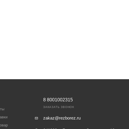
8 8001002315
ЗАКАЗАТЬ ЗВОНОК
аты
авки
zakaz@rezborez.ru
товар