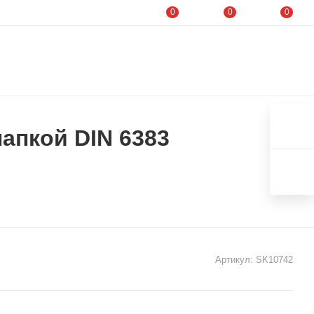
0
0
0
апкой DIN 6383
Артикул:
SK10742